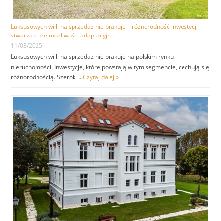
Luksusowych willi na sprzedaż nie brakuje – różnorodność inwestycji
stwarza duże możliwości adaptacyjne
11/03/2025
Luksusowych willi na sprzedaż nie brakuje na polskim rynku
nieruchomości. Inwestycje, które powstają w tym segmencie, cechują się
różnorodnością. Szeroki …
Czytaj dalej »