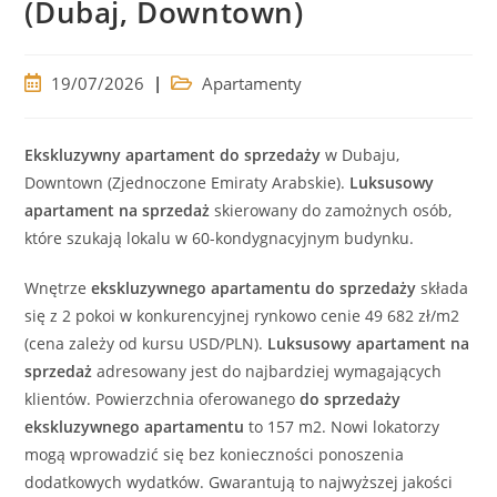
(Dubaj, Downtown)
Post
Post
19/07/2026
Apartamenty
published:
category:
Ekskluzywny
apartament
do sprzedaży
w Dubaju,
Downtown (Zjednoczone Emiraty Arabskie).
Luksusowy
apartament
na sprzedaż
skierowany do zamożnych osób,
które szukają lokalu w 60-kondygnacyjnym budynku.
Wnętrze
ekskluzywnego
apartamentu
do sprzedaży
składa
się z 2 pokoi w konkurencyjnej rynkowo cenie 49 682 zł/m2
(cena zależy od kursu USD/PLN).
Luksusowy
apartament
na
sprzedaż
adresowany jest do najbardziej wymagających
klientów. Powierzchnia oferowanego
do sprzedaży
ekskluzywnego
apartamentu
to 157 m2. Nowi lokatorzy
mogą wprowadzić się bez konieczności ponoszenia
dodatkowych wydatków. Gwarantują to najwyższej jakości