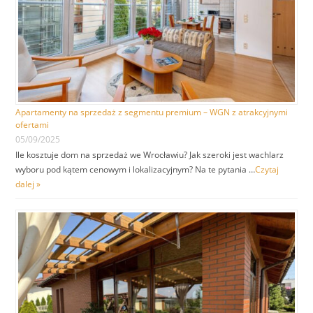
Apartamenty na sprzedaż z segmentu premium – WGN z atrakcyjnymi
ofertami
05/09/2025
Ile kosztuje dom na sprzedaż we Wrocławiu? Jak szeroki jest wachlarz
wyboru pod kątem cenowym i lokalizacyjnym? Na te pytania …
Czytaj
dalej »