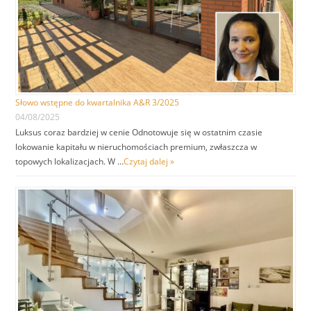
Słowo wstępne do kwartalnika A&R 3/2025
04/08/2025
Luksus coraz bardziej w cenie Odnotowuje się w ostatnim czasie
lokowanie kapitału w nieruchomościach premium, zwłaszcza w
topowych lokalizacjach. W …
Czytaj dalej »