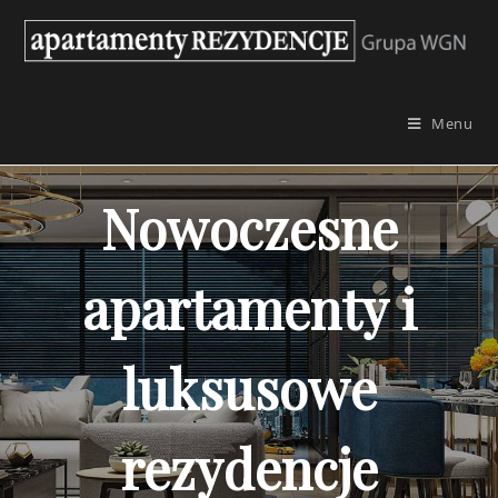
Skip
to
content
Menu
Nowoczesne
apartamenty i
luksusowe
rezydencje