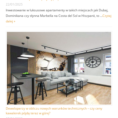
22/01/2025
Inwestowanie w luksusowe apartamenty w takich miejscach jak Dubaj,
Dominikana czy słynna Marbella na Costa del Sol w Hiszpanii, to …
Czytaj
dalej »
Deweloperzy w obliczu nowych warunków technicznych – czy ceny
kawalerek pójdą teraz w górę?