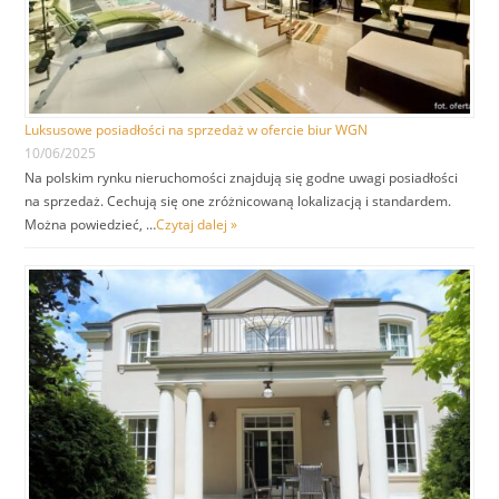
Luksusowe posiadłości na sprzedaż w ofercie biur WGN
10/06/2025
Na polskim rynku nieruchomości znajdują się godne uwagi posiadłości
na sprzedaż. Cechują się one zróżnicowaną lokalizacją i standardem.
Można powiedzieć, …
Czytaj dalej »