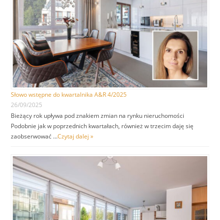
Słowo wstępne do kwartalnika A&R 4/2025
26/09/2025
Bieżący rok upływa pod znakiem zmian na rynku nieruchomości
Podobnie jak w poprzednich kwartałach, również w trzecim daję się
zaobserwować …
Czytaj dalej »