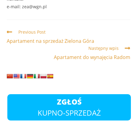
e-mail: zea@wgn.pl
Read
Previous Post
more
Apartament na sprzedaż Zielona Góra
articles
Następny wpis
Apartament do wynajęcia Radom
ZGŁOŚ
KUPNO-SPRZEDAŻ