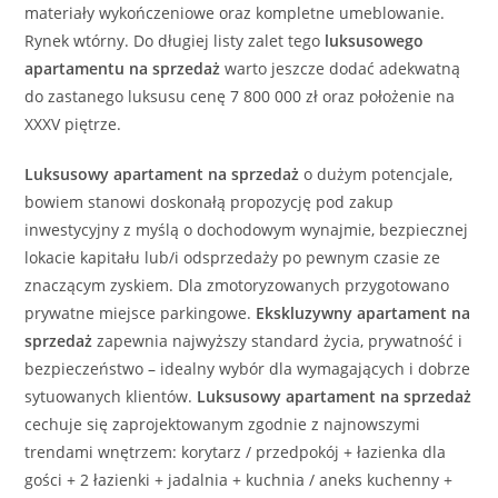
materiały wykończeniowe oraz kompletne umeblowanie.
Rynek wtórny. Do długiej listy zalet tego
luksusowego
apartamentu
na sprzedaż
warto jeszcze dodać adekwatną
do zastanego luksusu cenę 7 800 000 zł oraz położenie na
XXXV piętrze.
Luksusowy
apartament
na sprzedaż
o dużym potencjale,
bowiem stanowi doskonałą propozycję pod zakup
inwestycyjny z myślą o dochodowym wynajmie, bezpiecznej
lokacie kapitału lub/i odsprzedaży po pewnym czasie ze
znaczącym zyskiem. Dla zmotoryzowanych przygotowano
prywatne miejsce parkingowe.
Ekskluzywny
apartament
na
sprzedaż
zapewnia najwyższy standard życia, prywatność i
bezpieczeństwo – idealny wybór dla wymagających i dobrze
sytuowanych klientów.
Luksusowy
apartament
na sprzedaż
cechuje się zaprojektowanym zgodnie z najnowszymi
trendami wnętrzem: korytarz / przedpokój + łazienka dla
gości + 2 łazienki + jadalnia + kuchnia / aneks kuchenny +