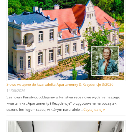
Słowo wstępne do kwartalnika Apartamenty & Rezydencje 3/2026
14/06/2026
Szanowni Państwo, oddajemy w Państwa ręce nowe wydanie naszego
kwartalnika „Apartamenty i Rezydencje” przygotowane na początek
sezonu letniego – czasu, w którym naturalnie …
Czytaj dalej »