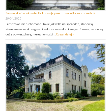
Zamieszkać w luksusie. Ile kosztują prestiżowe wille na sprzedaż?
29/04/2025
Prestiżowe nieruchomości, takie jak wille na sprzedaż, stanowią
stosunkowo wąski segment sektora mieszkaniowego. Z uwagi na swoją
dużą powierzchnię, nieruchomości …
Czytaj dalej »