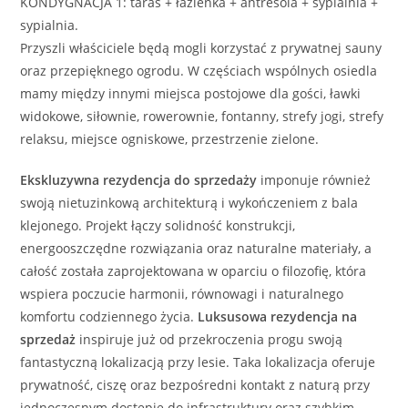
KONDYGNACJA 1: taras + łazienka + antresola + sypialnia +
sypialnia.
Przyszli właściciele będą mogli korzystać z prywatnej sauny
oraz przepięknego ogrodu. W częściach wspólnych osiedla
mamy między innymi miejsca postojowe dla gości, ławki
widokowe, siłownie, rowerownie, fontanny, strefy jogi, strefy
relaksu, miejsce ogniskowe, przestrzenie zielone.
Ekskluzywna
rezydencja
do sprzedaży
imponuje również
swoją nietuzinkową architekturą i wykończeniem z bala
klejonego. Projekt łączy solidność konstrukcji,
energooszczędne rozwiązania oraz naturalne materiały, a
całość została zaprojektowana w oparciu o filozofię, która
wspiera poczucie harmonii, równowagi i naturalnego
komfortu codziennego życia.
Luksusowa
rezydencja
na
sprzedaż
inspiruje już od przekroczenia progu swoją
fantastyczną lokalizacją przy lesie. Taka lokalizacja oferuje
prywatność, ciszę oraz bezpośredni kontakt z naturą przy
jednoczesnym dostępie do infrastruktury oraz szybkim