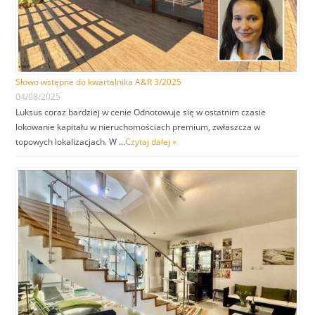
Słowo wstępne do kwartalnika A&R 3/2025
04/08/2025
Luksus coraz bardziej w cenie Odnotowuje się w ostatnim czasie
lokowanie kapitału w nieruchomościach premium, zwłaszcza w
topowych lokalizacjach. W …
Czytaj dalej »