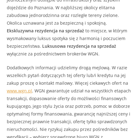
dojeździe do Poznania. W najbliższej okolicy elitarna
zabudowa jednorodzinna oraz rozległe tereny zielone.
Okolica uznawana jest za bezpieczną i spokojną.
Ekskluzywna
rezydencja
na sprzedaż
to miejsce, w którym
wysmakowany luksus spotyka się z harmonią i poczuciem
bezpieczeństwa.
Luksusowa
rezydencja
na sprzedaż
wyłącznie za pośrednictwem brokerów WGN.
Dodatkowych informacji udzielimy drogą mejlową. W razie
wszelkich pytań dotyczących tej oferty lub/i kredytu na jej
zakup proszę o kontakt mailowy. Więcej ciekawych ofert na
www.wgn.pl
. WGN gwarantuje udział na wszystkich etapach
transakcji, dopasowanie oferty do możliwości finansowych
kupującego, jego stylu życia oraz potrzeb, pomoc w doborze
optymalnej formy finansowania, gwarancję najniższej ceny i
bezpiecznej prawnie transakcji, ofertę tylko sprawdzonych
nieruchomości. Nie ryzykuj zakupu przez pośredników bez
weryfikacji – wybierz sprawdzone biuro WGN z