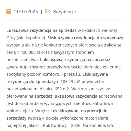
Post
Post
11/07/2026
Rezydencje
published:
category:
Luksusowa
rezydencja
na sprzedaż
w okolicach Zielonej
Góry (wielkopolskie).
Ekskluzywna
rezydencja
do sprzedaży
wyróżnia się na tle konkurencyjnych ofert swoją atrakcyjną
ceną
1 400 000 zł oraz najwyższym stopniem
bezpieczeństwa.
Luksusowa
rezydencja
na sprzedaż
gwarantuje również przyszłym właścicielom niecodziennie
spotykany poziom komfortu i prestiżu.
Ekskluzywna
rezydencja
do sprzedaży
o 106,23 m2 powierzchni
posadowiona na działce 656 m2. Warto zaznaczyć, że
oferowana
na sprzedaż
luksusowa
rezydencja
adresowana
jest do najbardziej wymagających klientów. Zabudowa
wolno stojąca. Wnętrze
ekskluzywnej
rezydencji
do
sprzedaży
tworzą 4 pokoje wykończone materiałami
najlepszej jakości. Rok budowy – 2026. Na koniec warto