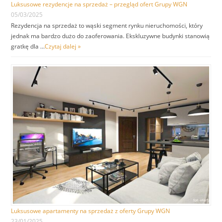
Luksusowe rezydencje na sprzedaż – przegląd ofert Grupy WGN
05/03/2025
Rezydencja na sprzedaż to wąski segment rynku nieruchomości, który
jednak ma bardzo dużo do zaoferowania. Ekskluzywne budynki stanowią
gratkę dla …
Czytaj dalej »
Luksusowe apartamenty na sprzedaż z oferty Grupy WGN
23/01/2025