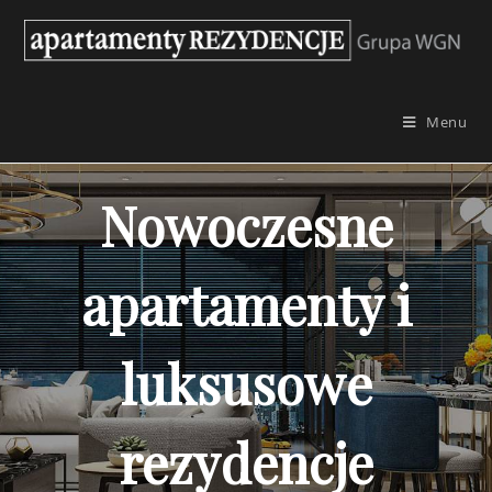
Skip
to
content
Menu
Nowoczesne
apartamenty i
luksusowe
rezydencje