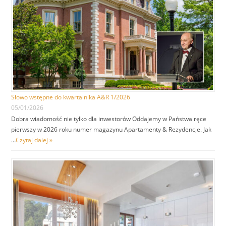
Słowo wstępne do kwartalnika A&R 1/2026
05/01/2026
Dobra wiadomość nie tylko dla inwestorów Oddajemy w Państwa ręce
pierwszy w 2026 roku numer magazynu Apartamenty & Rezydencje. Jak
…
Czytaj dalej »