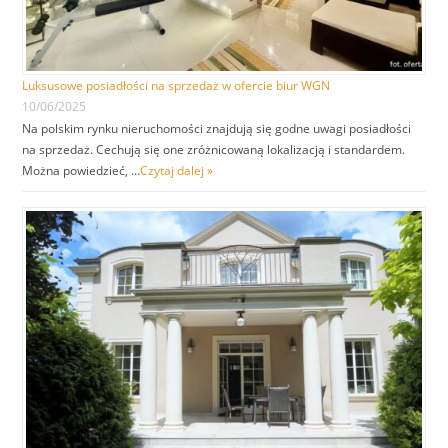
Luksusowe posiadłości na sprzedaż w ofercie biur WGN
10/06/2025
Na polskim rynku nieruchomości znajdują się godne uwagi posiadłości
na sprzedaż. Cechują się one zróżnicowaną lokalizacją i standardem.
Można powiedzieć, …
Czytaj dalej »