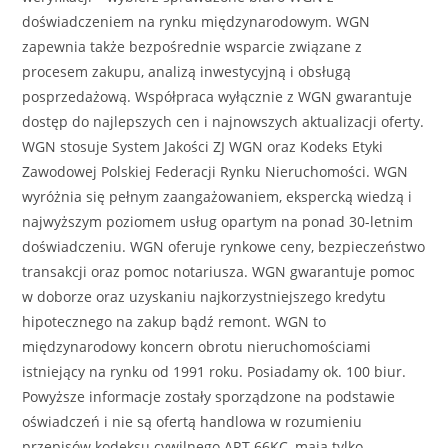
doświadczeniem na rynku międzynarodowym. WGN
zapewnia także bezpośrednie wsparcie związane z
procesem zakupu, analizą inwestycyjną i obsługą
posprzedażową. Współpraca wyłącznie z WGN gwarantuje
dostęp do najlepszych cen i najnowszych aktualizacji oferty.
WGN stosuje System Jakości ZJ WGN oraz Kodeks Etyki
Zawodowej Polskiej Federacji Rynku Nieruchomości. WGN
wyróżnia się pełnym zaangażowaniem, ekspercką wiedzą i
najwyższym poziomem usług opartym na ponad 30-letnim
doświadczeniu. WGN oferuje rynkowe ceny, bezpieczeństwo
transakcji oraz pomoc notariusza. WGN gwarantuje pomoc
w doborze oraz uzyskaniu najkorzystniejszego kredytu
hipotecznego na zakup bądź remont. WGN to
międzynarodowy koncern obrotu nieruchomościami
istniejący na rynku od 1991 roku. Posiadamy ok. 100 biur.
Powyższe informacje zostały sporządzone na podstawie
oświadczeń i nie są ofertą handlowa w rozumieniu
przepisów kodeksu cywilnego ART.66KC, mają tylko