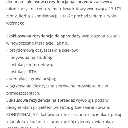
dodać, że
luksusowa
rezydencja
na sprzedaż
zachwyca
także korzystną ceną za metr kwadratowy wynoszącą 13 179
zł/m2, liczbą 2 kondygnacji, a także pochodzeniem z rynku
wtórnego.
Ekskluzywna
rezydencja
do sprzedaży
wyposażona została
w nowoczesne instalacje, jak np.:
– przydomową oczyszczalnię ścieków;
– indywidualną studnię;
– instalację internetową;
– instalację RTV;
– wentylację grawitacyjną;
– ogrzewanie elektryczne sterowane indywidualnie w
pomieszczeniach.
Luksusowa
rezydencja
na sprzedaż
wywołuje podziw
designerskim projektem wnętrza, gdzie zaaranżowano:
KONDYGNACJA 0: kotłownia + hol + sauna + łazienka + pokój
+ jadalnia + kuchnia + taras + pokój dzienny + wiatrołap;