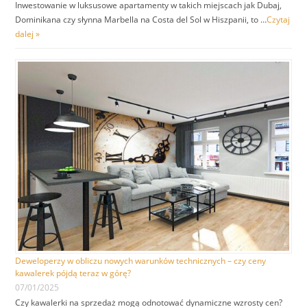
Inwestowanie w luksusowe apartamenty w takich miejscach jak Dubaj,
Dominikana czy słynna Marbella na Costa del Sol w Hiszpanii, to …
Czytaj
dalej »
Deweloperzy w obliczu nowych warunków technicznych – czy ceny
kawalerek pójdą teraz w górę?
07/01/2025
Czy kawalerki na sprzedaż mogą odnotować dynamiczne wzrosty cen?