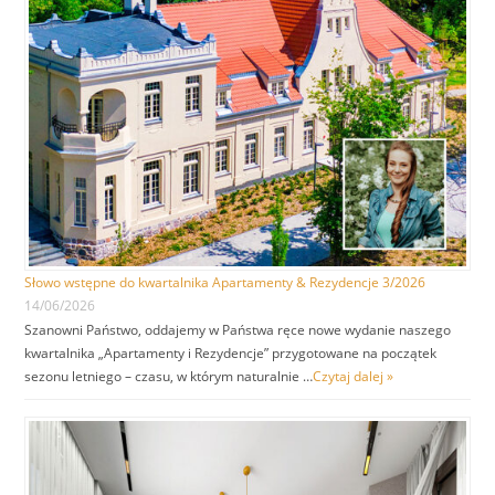
Słowo wstępne do kwartalnika Apartamenty & Rezydencje 3/2026
14/06/2026
Szanowni Państwo, oddajemy w Państwa ręce nowe wydanie naszego
kwartalnika „Apartamenty i Rezydencje” przygotowane na początek
sezonu letniego – czasu, w którym naturalnie …
Czytaj dalej »