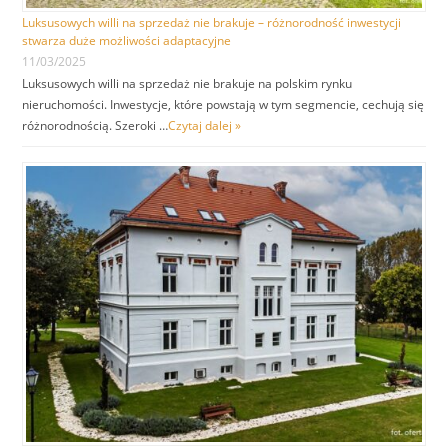
Luksusowych willi na sprzedaż nie brakuje – różnorodność inwestycji
stwarza duże możliwości adaptacyjne
11/03/2025
Luksusowych willi na sprzedaż nie brakuje na polskim rynku
nieruchomości. Inwestycje, które powstają w tym segmencie, cechują się
różnorodnością. Szeroki …
Czytaj dalej »