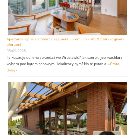
Apartamenty na sprzedaż z segmentu premium – WGN z atrakcyjnymi
ofertami
05/09/2025
Ile kosztuje dom na sprzedaż we Wrocławiu? Jak szeroki jest wachlarz
wyboru pod kątem cenowym i lokalizacyjnym? Na te pytania …
Czytaj
dalej »