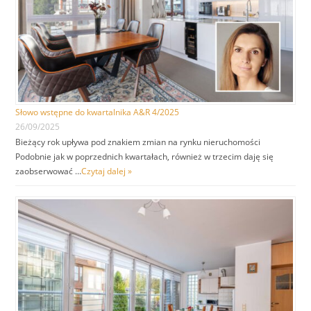
Słowo wstępne do kwartalnika A&R 4/2025
26/09/2025
Bieżący rok upływa pod znakiem zmian na rynku nieruchomości
Podobnie jak w poprzednich kwartałach, również w trzecim daję się
zaobserwować …
Czytaj dalej »