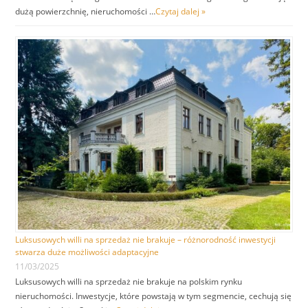
dużą powierzchnię, nieruchomości …
Czytaj dalej »
Luksusowych willi na sprzedaż nie brakuje – różnorodność inwestycji
stwarza duże możliwości adaptacyjne
11/03/2025
Luksusowych willi na sprzedaż nie brakuje na polskim rynku
nieruchomości. Inwestycje, które powstają w tym segmencie, cechują się