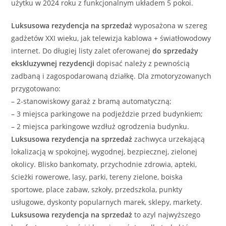
użytku w 2024 roku z funkcjonalnym układem 5 pokoi.
Luksusowa
rezydencja
na sprzedaż
wyposażona w szereg
gadżetów XXI wieku, jak telewizja kablowa + światłowodowy
internet. Do długiej listy zalet oferowanej
do sprzedaży
ekskluzywnej
rezydencji
dopisać należy z pewnością
zadbaną i zagospodarowaną działkę. Dla zmotoryzowanych
przygotowano:
– 2-stanowiskowy garaż z bramą automatyczną;
– 3 miejsca parkingowe na podjeździe przed budynkiem;
– 2 miejsca parkingowe wzdłuż ogrodzenia budynku.
Luksusowa
rezydencja
na sprzedaż
zachwyca urzekającą
lokalizacją w spokojnej, wygodnej, bezpiecznej, zielonej
okolicy. Blisko bankomaty, przychodnie zdrowia, apteki,
ścieżki rowerowe, lasy, parki, tereny zielone, boiska
sportowe, place zabaw, szkoły, przedszkola, punkty
usługowe, dyskonty popularnych marek, sklepy, markety.
Luksusowa
rezydencja
na sprzedaż
to azyl najwyższego