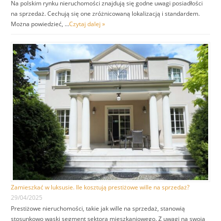
Na polskim rynku nieruchomości znajdują się godne uwagi posiadłości
na sprzedaż. Cechują się one zróżnicowaną lokalizacją i standardem.
Można powiedzieć, …
Czytaj dalej »
Zamieszkać w luksusie. Ile kosztują prestiżowe wille na sprzedaż?
29/04/2025
Prestiżowe nieruchomości, takie jak wille na sprzedaż, stanowią
stosunkowo wąski segment sektora mieszkaniowego. Z uwagi na swoją