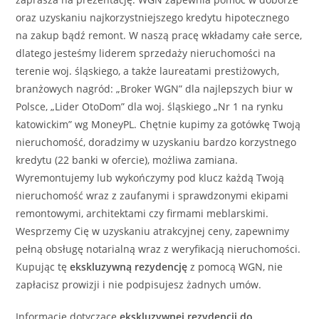
oraz uzyskaniu najkorzystniejszego kredytu hipotecznego
na zakup bądź remont. W naszą pracę wkładamy całe serce,
dlatego jesteśmy liderem sprzedaży nieruchomości na
terenie woj. śląskiego, a także laureatami prestiżowych,
branżowych nagród: „Broker WGN” dla najlepszych biur w
Polsce, „Lider OtoDom” dla woj. śląskiego „Nr 1 na rynku
katowickim” wg MoneyPL. Chętnie kupimy za gotówkę Twoją
nieruchomość, doradzimy w uzyskaniu bardzo korzystnego
kredytu (22 banki w ofercie), możliwa zamiana.
Wyremontujemy lub wykończymy pod klucz każdą Twoją
nieruchomość wraz z zaufanymi i sprawdzonymi ekipami
remontowymi, architektami czy firmami meblarskimi.
Wesprzemy Cię w uzyskaniu atrakcyjnej ceny, zapewnimy
pełną obsługę notarialną wraz z weryfikacją nieruchomości.
Kupując tę
ekskluzywną
rezydencję
z pomocą WGN, nie
zapłacisz prowizji i nie podpisujesz żadnych umów.
Informacje dotyczące
ekskluzywnej
rezydencji
do