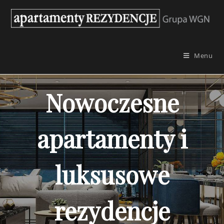
Skip
to
content
Menu
Nowoczesne
apartamenty i
luksusowe
rezydencje