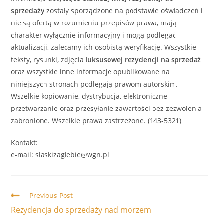
sprzedaży
zostały sporządzone na podstawie oświadczeń i
nie są ofertą w rozumieniu przepisów prawa, mają
charakter wyłącznie informacyjny i mogą podlegać
aktualizacji, zalecamy ich osobistą weryfikację. Wszystkie
teksty, rysunki, zdjęcia
luksusowej
rezydencji
na sprzedaż
oraz wszystkie inne informacje opublikowane na
niniejszych stronach podlegają prawom autorskim.
Wszelkie kopiowanie, dystrybucja, elektroniczne
przetwarzanie oraz przesyłanie zawartości bez zezwolenia
zabronione. Wszelkie prawa zastrzeżone. (143-5321)
Kontakt:
e-mail: slaskizaglebie@wgn.pl
Read
Previous Post
more
Rezydencja do sprzedaży nad morzem
articles