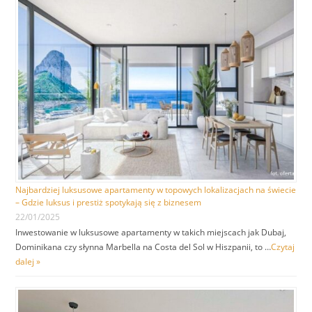
Najbardziej luksusowe apartamenty w topowych lokalizacjach na świecie
– Gdzie luksus i prestiż spotykają się z biznesem
22/01/2025
Inwestowanie w luksusowe apartamenty w takich miejscach jak Dubaj,
Dominikana czy słynna Marbella na Costa del Sol w Hiszpanii, to …
Czytaj
dalej »