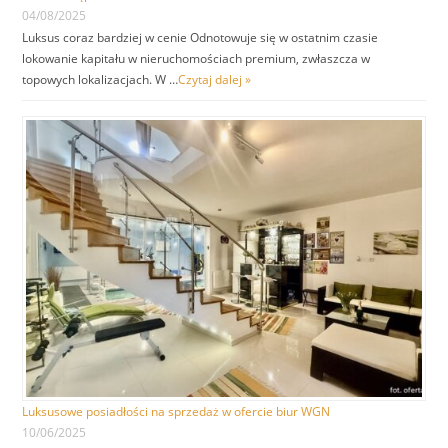
04/08/2025
Luksus coraz bardziej w cenie Odnotowuje się w ostatnim czasie
lokowanie kapitału w nieruchomościach premium, zwłaszcza w
topowych lokalizacjach. W …
Czytaj dalej »
Luksusowe posiadłości na sprzedaż w ofercie biur WGN
10/06/2025