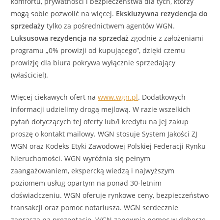
komfortu, prywatności i bezpieczeństwa dla tych, którzy
mogą sobie pozwolić na więcej.
Ekskluzywna
rezydencja
do
sprzedaży
tylko za pośrednictwem agentów WGN.
Luksusowa
rezydencja
na sprzedaż
zgodnie z założeniami
programu „0% prowizji od kupującego”, dzięki czemu
prowizję dla biura pokrywa wyłącznie sprzedający
(właściciel).
Więcej ciekawych ofert na
www.wgn.pl
. Dodatkowych
informacji udzielimy drogą mejlową. W razie wszelkich
pytań dotyczących tej oferty lub/i kredytu na jej zakup
proszę o kontakt mailowy. WGN stosuje System Jakości ZJ
WGN oraz Kodeks Etyki Zawodowej Polskiej Federacji Rynku
Nieruchomości. WGN wyróżnia się pełnym
zaangażowaniem, ekspercką wiedzą i najwyższym
poziomem usług opartym na ponad 30-letnim
doświadczeniu. WGN oferuje rynkowe ceny, bezpieczeństwo
transakcji oraz pomoc notariusza. WGN serdecznie
zaprasza na prezentację. WGN zapewnia pomoc w doborze