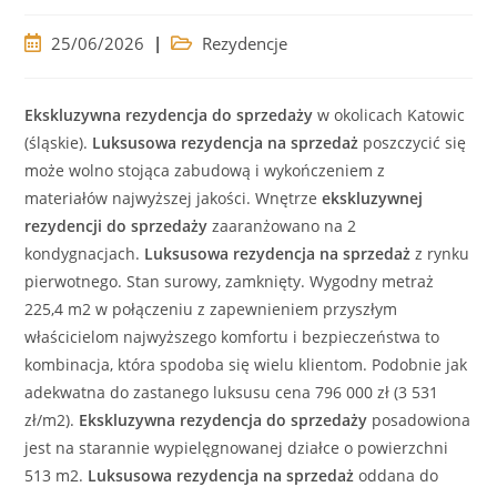
Post
Post
25/06/2026
Rezydencje
published:
category:
Ekskluzywna
rezydencja
do sprzedaży
w okolicach Katowic
(śląskie).
Luksusowa
rezydencja
na sprzedaż
poszczycić się
może wolno stojąca zabudową i wykończeniem z
materiałów
najwyższej jakości. Wnętrze
ekskluzywnej
rezydencji
do sprzedaży
zaaranżowano na 2
kondygnacjach.
Luksusowa
rezydencja
na sprzedaż
z rynku
pierwotnego. Stan surowy, zamknięty. Wygodny metraż
225,4 m2 w połączeniu z zapewnieniem przyszłym
właścicielom najwyższego komfortu i bezpieczeństwa to
kombinacja, która spodoba się wielu klientom. Podobnie jak
adekwatna do zastanego luksusu cena 796 000 zł (3 531
zł/m2).
Ekskluzywna
rezydencja
do sprzedaży
posadowiona
jest na starannie wypielęgnowanej działce o powierzchni
513 m2.
Luksusowa
rezydencja
na sprzedaż
oddana do