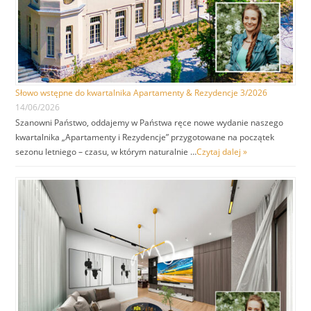
Słowo wstępne do kwartalnika Apartamenty & Rezydencje 3/2026
14/06/2026
Szanowni Państwo, oddajemy w Państwa ręce nowe wydanie naszego
kwartalnika „Apartamenty i Rezydencje” przygotowane na początek
sezonu letniego – czasu, w którym naturalnie …
Czytaj dalej »