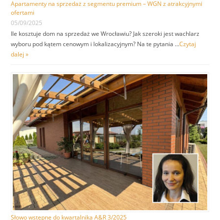
Apartamenty na sprzedaż z segmentu premium – WGN z atrakcyjnymi
ofertami
05/09/2025
Ile kosztuje dom na sprzedaż we Wrocławiu? Jak szeroki jest wachlarz
wyboru pod kątem cenowym i lokalizacyjnym? Na te pytania …
Czytaj
dalej »
Słowo wstępne do kwartalnika A&R 3/2025