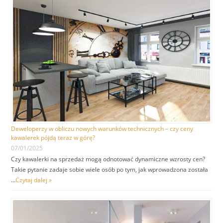
Deweloperzy w obliczu nowych warunków technicznych – czy ceny
kawalerek pójdą teraz w górę?
07/01/2025
Czy kawalerki na sprzedaż mogą odnotować dynamiczne wzrosty cen?
Takie pytanie zadaje sobie wiele osób po tym, jak wprowadzona została
…
Czytaj dalej »