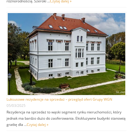
różnorodnością. Szeroki …
Czytaj dalej »
Luksusowe rezydencje na sprzedaż – przegląd ofert Grupy WGN
05/03/2025
Rezydencja na sprzedaż to wąski segment rynku nieruchomości, który
jednak ma bardzo dużo do zaoferowania. Ekskluzywne budynki stanowią
gratkę dla …
Czytaj dalej »