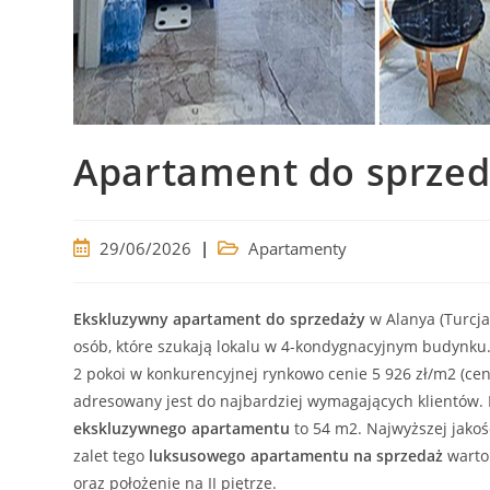
Apartament do sprzeda
Post
Post
29/06/2026
Apartamenty
published:
category:
Ekskluzywny
apartament
do sprzedaży
w Alanya (Turcja
osób, które szukają lokalu w 4-kondygnacyjnym budynku
2 pokoi w konkurencyjnej rynkowo cenie 5 926 zł/m2 (ce
adresowany jest do najbardziej wymagających klientów
ekskluzywnego
apartamentu
to 54 m2. Najwyższej jakoś
zalet tego
luksusowego
apartamentu
na sprzedaż
warto
oraz położenie na II piętrze.