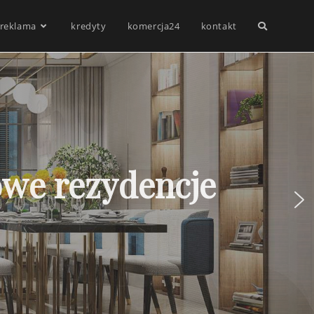
reklama
kredyty
komercja24
kontakt
owe rezydencje