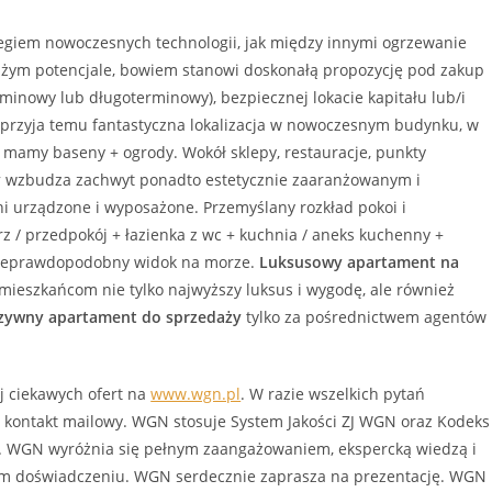
giem nowoczesnych technologii, jak między innymi ogrzewanie
żym potencjale, bowiem stanowi doskonałą propozycję pod zakup
inowy lub długoterminowy), bezpiecznej lokacie kapitału lub/i
przyja temu fantastyczna lokalizacja w nowoczesnym budynku, w
ch mamy baseny + ogrody. Wokół sklepy, restauracje, punkty
y
wzbudza zachwyt ponadto estetycznie zaaranżowanym i
 urządzone i wyposażone. Przemyślany rozkład pokoi i
z / przedpokój + łazienka z wc + kuchnia / aneks kuchenny +
ę nieprawdopodobny widok na morze.
Luksusowy
apartament
na
ieszkańcom nie tylko najwyższy luksus i wygodę, ale również
uzywny
apartament
do sprzedaży
tylko za pośrednictwem agentów
j ciekawych ofert na
www.wgn.pl
. W razie wszelkich pytań
ę o kontakt mailowy. WGN stosuje System Jakości ZJ WGN oraz Kodeks
i. WGN wyróżnia się pełnym zaangażowaniem, ekspercką wiedzą i
m doświadczeniu. WGN serdecznie zaprasza na prezentację. WGN