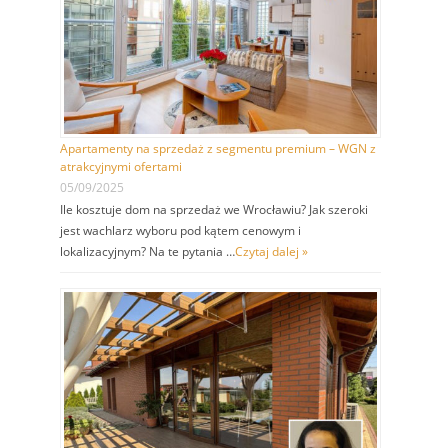
Apartamenty na sprzedaż z segmentu premium – WGN z
atrakcyjnymi ofertami
05/09/2025
Ile kosztuje dom na sprzedaż we Wrocławiu? Jak szeroki
jest wachlarz wyboru pod kątem cenowym i
lokalizacyjnym? Na te pytania …
Czytaj dalej »