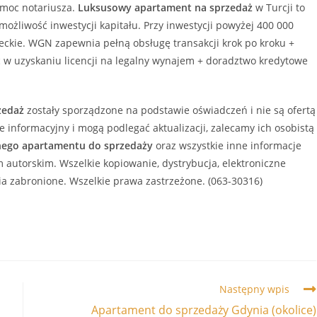
omoc notariusza.
Luksusowy
apartament
na sprzedaż
w Turcji to
ożliwość inwestycji kapitału. Przy inwestycji powyżej 400 000
reckie. WGN zapewnia pełną obsługę transakcji krok po kroku +
w uzyskaniu licencji na legalny wynajem + doradztwo kredytowe
zedaż
zostały sporządzone na podstawie oświadczeń i nie są ofertą
 informacyjny i mogą podlegać aktualizacji, zalecamy ich osobistą
nego
apartamentu
do sprzedaży
oraz wszystkie inne informacje
autorskim. Wszelkie kopiowanie, dystrybucja, elektroniczne
ia zabronione. Wszelkie prawa zastrzeżone. (063-30316)
Następny wpis
Apartament do sprzedaży Gdynia (okolice)