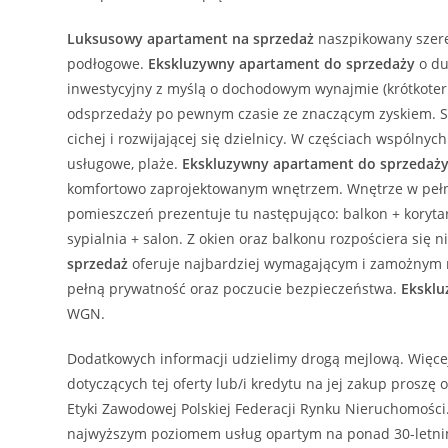
Luksusowy
apartament
na sprzedaż
naszpikowany szere
podłogowe.
Ekskluzywny
apartament
do sprzedaży
o du
inwestycyjny z myślą o dochodowym wynajmie (krótkoterm
odsprzedaży po pewnym czasie ze znaczącym zyskiem. S
cichej i rozwijającej się dzielnicy. W częściach wspólny
usługowe, plaże.
Ekskluzywny
apartament
do sprzedaż
komfortowo zaprojektowanym wnętrzem. Wnętrze w pełni
pomieszczeń prezentuje tu następująco: balkon + korytar
sypialnia + salon. Z okien oraz balkonu rozpościera si
sprzedaż
oferuje najbardziej wymagającym i zamożnym m
pełną prywatność oraz poczucie bezpieczeństwa.
Ekskl
WGN.
Dodatkowych informacji udzielimy drogą mejlową. Więce
dotyczących tej oferty lub/i kredytu na jej zakup prosz
Etyki Zawodowej Polskiej Federacji Rynku Nieruchomośc
najwyższym poziomem usług opartym na ponad 30-letni