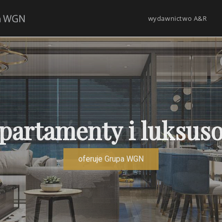
wydawnictwo A&R
artamenty i luksus
oferuje Grupa WGN