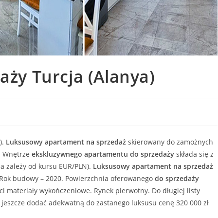
ży Turcja (Alanya)
).
Luksusowy
apartament
na sprzedaż
skierowany do zamożnych
.
Wnętrze
ekskluzywnego
apartamentu
do sprzedaży
składa się z
na zależy od kursu EUR/PLN).
Luksusowy
apartament
na sprzedaż
. Rok budowy – 2020. Powierzchnia oferowanego
do sprzedaży
ci materiały wykończeniowe. Rynek pierwotny. Do długiej listy
 jeszcze dodać adekwatną do zastanego luksusu cenę 320 000 zł