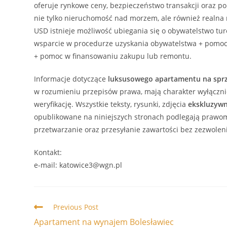
oferuje rynkowe ceny, bezpieczeństwo transakcji oraz p
nie tylko nieruchomość nad morzem, ale również realna m
USD istnieje możliwość ubiegania się o obywatelstwo tu
wsparcie w procedurze uzyskania obywatelstwa + pomoc 
+ pomoc w finansowaniu zakupu lub remontu.
Informacje dotyczące
luksusowego
apartamentu
na spr
w rozumieniu przepisów prawa, mają charakter wyłącznie
weryfikację. Wszystkie teksty, rysunki, zdjęcia
ekskluzyw
opublikowane na niniejszych stronach podlegają prawom 
przetwarzanie oraz przesyłanie zawartości bez zezwolen
Kontakt:
e-mail: katowice3@wgn.pl
Read
Previous Post
more
Apartament na wynajem Bolesławiec
articles