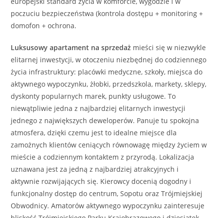
europejski standard życia w komforcie, wygodzie i w
poczuciu bezpieczeństwa (kontrola dostępu + monitoring +
domofon + ochrona.
Luksusowy
apartament
na sprzedaż
mieści się w niezwykle
elitarnej inwestycji, w otoczeniu niezbędnej do codziennego
życia infrastruktury: placówki medyczne, szkoły, miejsca do
aktywnego wypoczynku, żłobki, przedszkola, markety, sklepy,
dyskonty popularnych marek, punkty usługowe. To
niewątpliwie jedna z najbardziej elitarnych inwestycji
jednego z największych deweloperów. Panuje tu spokojna
atmosfera, dzięki czemu jest to idealne miejsce dla
zamożnych klientów ceniących równowagę między życiem w
mieście a codziennym kontaktem z przyrodą. Lokalizacja
uznawana jest za jedną z najbardziej atrakcyjnych i
aktywnie rozwijających się. Kierowcy docenią dogodny i
funkcjonalny dostęp do centrum, Sopotu oraz Trójmiejskiej
Obwodnicy. Amatorów aktywnego wypoczynku zainteresuje
bliskość Trójmiejskiego Parku Krajobrazowego i dziesiątek