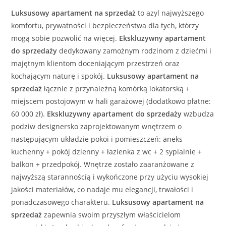
Luksusowy
apartament
na sprzedaż
to azyl najwyższego
komfortu, prywatności i bezpieczeństwa dla tych, którzy
mogą sobie pozwolić na więcej.
Ekskluzywny
apartament
do sprzedaży
dedykowany zamożnym rodzinom z dziećmi i
majętnym klientom doceniającym przestrzeń oraz
kochającym naturę i spokój.
Luksusowy
apartament
na
sprzedaż
łącznie z przynależną komórką lokatorską +
miejscem postojowym w hali garażowej (dodatkowo płatne:
60 000 zł).
Ekskluzywny
apartament
do sprzedaży
wzbudza
podziw designersko zaprojektowanym wnętrzem o
następującym układzie pokoi i pomieszczeń: aneks
kuchenny + pokój dzienny + łazienka z wc + 2 sypialnie +
balkon + przedpokój. Wnętrze zostało zaaranżowane z
najwyższą starannością i wykończone przy użyciu wysokiej
jakości materiałów, co nadaje mu elegancji, trwałości i
ponadczasowego charakteru.
Luksusowy
apartament
na
sprzedaż
zapewnia swoim przyszłym właścicielom