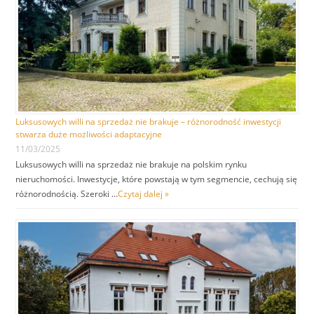
Luksusowych willi na sprzedaż nie brakuje – różnorodność inwestycji
stwarza duże możliwości adaptacyjne
11/03/2025
Luksusowych willi na sprzedaż nie brakuje na polskim rynku
nieruchomości. Inwestycje, które powstają w tym segmencie, cechują się
różnorodnością. Szeroki …
Czytaj dalej »