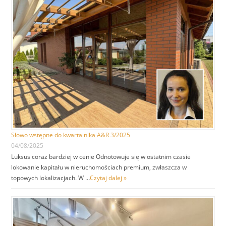
Słowo wstępne do kwartalnika A&R 3/2025
04/08/2025
Luksus coraz bardziej w cenie Odnotowuje się w ostatnim czasie
lokowanie kapitału w nieruchomościach premium, zwłaszcza w
topowych lokalizacjach. W …
Czytaj dalej »