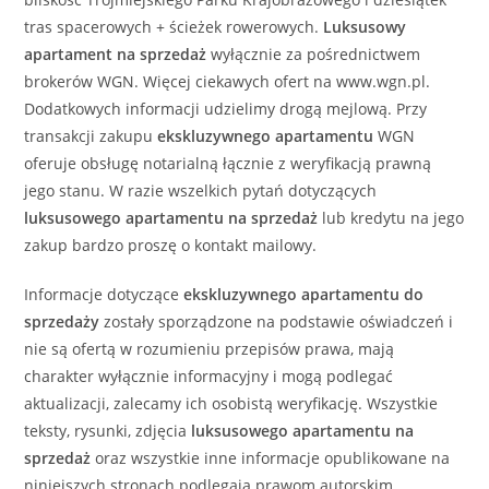
tras spacerowych + ścieżek rowerowych.
Luksusowy
apartament
na sprzedaż
wyłącznie za pośrednictwem
brokerów WGN. Więcej ciekawych ofert na www.wgn.pl.
Dodatkowych informacji udzielimy drogą mejlową. Przy
transakcji zakupu
ekskluzywnego
apartamentu
WGN
oferuje obsługę notarialną łącznie z weryfikacją prawną
jego stanu. W razie wszelkich pytań dotyczących
luksusowego
apartamentu
na sprzedaż
lub kredytu na jego
zakup bardzo proszę o kontakt mailowy.
Informacje dotyczące
ekskluzywnego
apartamentu
do
sprzedaży
zostały sporządzone na podstawie oświadczeń i
nie są ofertą w rozumieniu przepisów prawa, mają
charakter wyłącznie informacyjny i mogą podlegać
aktualizacji, zalecamy ich osobistą weryfikację. Wszystkie
teksty, rysunki, zdjęcia
luksusowego
apartamentu
na
sprzedaż
oraz wszystkie inne informacje opublikowane na
niniejszych stronach podlegają prawom autorskim.