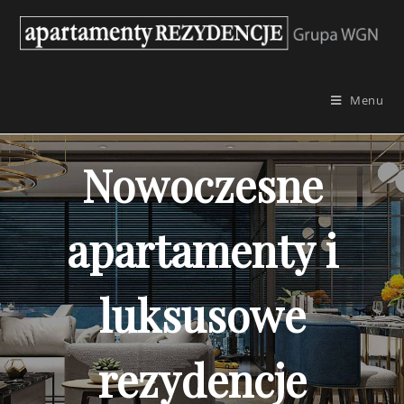
Skip
to
content
Menu
Nowoczesne
apartamenty i
luksusowe
rezydencje