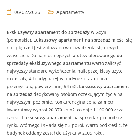
Post
Post
06/02/2026
Apartamenty
published:
category:
Ekskluzywny
apartament
do sprzedaży
w Gdyni
(pomorskie).
Luksusowy
apartament
na sprzedaż
mieści się
na I piętrze i jest gotowy do wprowadzenia się nowych
właścicieli.
Do najmocniejszych atutów oferowanego
do
sprzedaży
ekskluzywnego
apartamentu
warto zaliczyć
najwyższy standard wykończenia, najlepszej klasy użyte
materiały, 4-kondygnacyjny budynek oraz dobrze
przemyślaną powierzchnię 54 m2.
Luksusowy
apartament
na sprzedaż
dedykowany osobom oczekującym życia na
najwyższym poziomie. Konkurencyjna cena za metr
kwadratowy wynosi 20 370 zł/m2, co daje 1 100 000 zł za
całość.
Luksusowy
apartament
na sprzedaż
pochodzi z
rynku wtórnego i składa się z 3 pokoi. Warto podkreślić, że
budynek oddany został do użytku w 2005 roku.