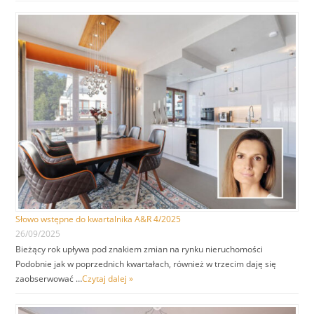
Słowo wstępne do kwartalnika A&R 4/2025
26/09/2025
Bieżący rok upływa pod znakiem zmian na rynku nieruchomości
Podobnie jak w poprzednich kwartałach, również w trzecim daję się
zaobserwować …
Czytaj dalej »