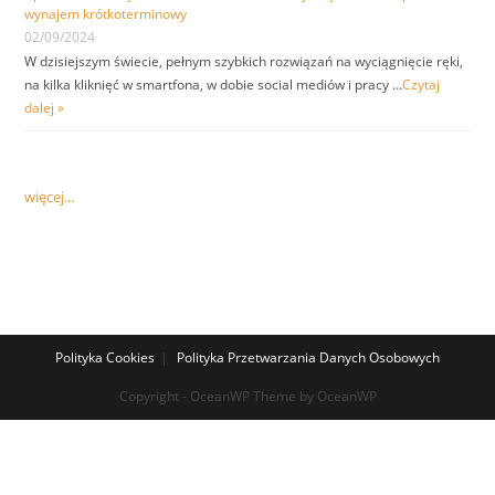
wynajem krótkoterminowy
02/09/2024
W dzisiejszym świecie, pełnym szybkich rozwiązań na wyciągnięcie ręki,
na kilka kliknięć w smartfona, w dobie social mediów i pracy …
Czytaj
dalej »
więcej...
Polityka Cookies
Polityka Przetwarzania Danych Osobowych
Copyright - OceanWP Theme by OceanWP