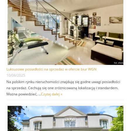
Luksusowe posiadłości na sprzedaż w ofercie biur WGN
10/06/2025
Na polskim rynku nieruchomości znajdują się godne uwagi posiadłości
na sprzedaż. Cechują się one zróżnicowaną lokalizacją i standardem.
Można powiedzieć, …
Czytaj dalej »