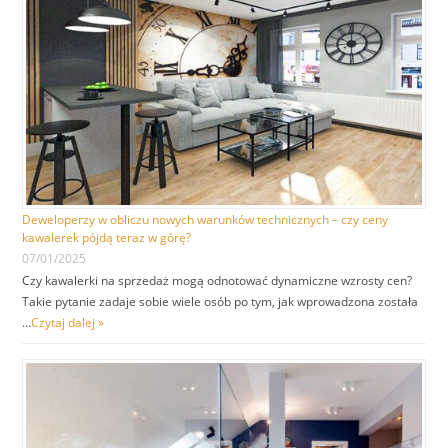
Deweloperzy w obliczu nowych warunków technicznych – czy ceny
kawalerek pójdą teraz w górę?
07/01/2025
Czy kawalerki na sprzedaż mogą odnotować dynamiczne wzrosty cen?
Takie pytanie zadaje sobie wiele osób po tym, jak wprowadzona została
…
Czytaj dalej »