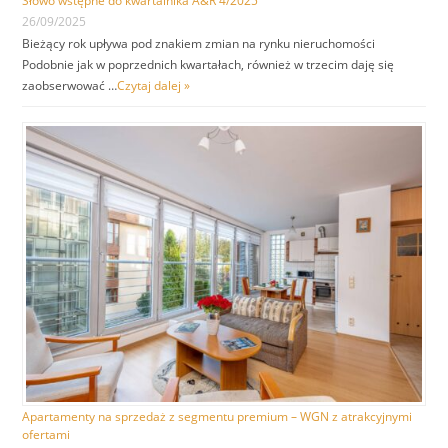
Słowo wstępne do kwartalnika A&R 4/2025
26/09/2025
Bieżący rok upływa pod znakiem zmian na rynku nieruchomości
Podobnie jak w poprzednich kwartałach, również w trzecim daję się
zaobserwować …
Czytaj dalej »
Apartamenty na sprzedaż z segmentu premium – WGN z atrakcyjnymi
ofertami