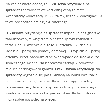
Na koniec warto dodać, że
luksusowa
rezydencja
na
sprzedaż
zachwyca także korzystną ceną za metr
kwadratowy wynoszącą 41 358 zł/m2, liczbą 2 kondygnacji, a
także pochodzeniem z rynku wtórnego.
Luksusowa
rezydencja
na sprzedaż
imponuje designersko
zaaranżowanym wnętrzem o następującym rozkładzie:
taras + hol + łazienka dla gości + łazienka + kuchnia +
jadalnia + pokój dla pomocy domowej + 3 sypialnie + pokój
dzienny. Przez panoramiczne okna wpada do środka dużo
słonecznego światła. Na kierowców czekają 2 prywatne
miejsca parkingowe w garażu.
Ekskluzywna
rezydencja
do
sprzedaży
wyróżnia się poszukiwaną na rynku lokalizacją
na terenie zamkniętego osiedla w nobilitującej okolicy.
Luksusowa
rezydencja
na sprzedaż
to azyl najwyższego
komfortu, prywatności i bezpieczeństwa dla tych, którzy
mogą sobie pozwolić na więcej.