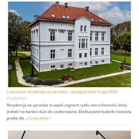
Luksusowe rezydencje na sprzedaż – przegląd ofert Grupy WGN
05/03/2025
Rezydencja na sprzedaż to wąski segment rynku nieruchomości, który
jednak ma bardzo dużo do zaoferowania. Ekskluzywne budynki stanowią
gratkę dla …
Czytaj dalej »