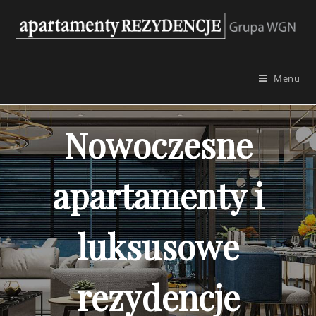
Skip
to
content
Menu
Nowoczesne
apartamenty i
luksusowe
rezydencje