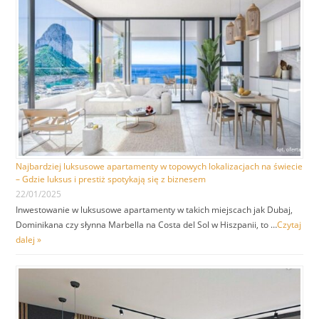
Najbardziej luksusowe apartamenty w topowych lokalizacjach na świecie
– Gdzie luksus i prestiż spotykają się z biznesem
22/01/2025
Inwestowanie w luksusowe apartamenty w takich miejscach jak Dubaj,
Dominikana czy słynna Marbella na Costa del Sol w Hiszpanii, to …
Czytaj
dalej »