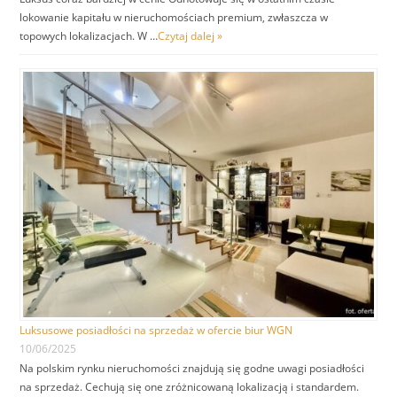
lokowanie kapitału w nieruchomościach premium, zwłaszcza w
topowych lokalizacjach. W …
Czytaj dalej »
Luksusowe posiadłości na sprzedaż w ofercie biur WGN
10/06/2025
Na polskim rynku nieruchomości znajdują się godne uwagi posiadłości
na sprzedaż. Cechują się one zróżnicowaną lokalizacją i standardem.