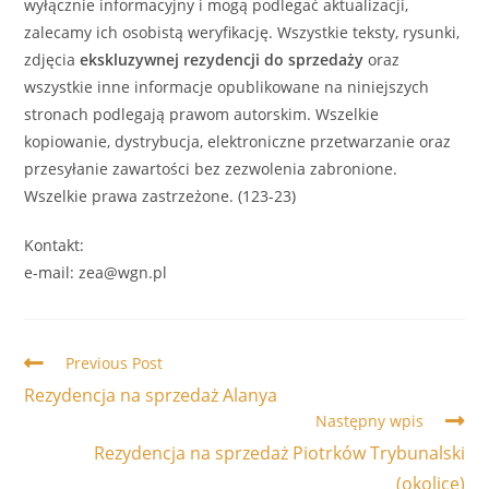
wyłącznie informacyjny i mogą podlegać aktualizacji,
zalecamy ich osobistą weryfikację. Wszystkie teksty, rysunki,
zdjęcia
ekskluzywnej
rezydencji
do sprzedaży
oraz
wszystkie inne informacje opublikowane na niniejszych
stronach podlegają prawom autorskim. Wszelkie
kopiowanie, dystrybucja, elektroniczne przetwarzanie oraz
przesyłanie zawartości bez zezwolenia zabronione.
Wszelkie prawa zastrzeżone. (123-23)
Kontakt:
e-mail: zea@wgn.pl
Read
Previous Post
more
Rezydencja na sprzedaż Alanya
articles
Następny wpis
Rezydencja na sprzedaż Piotrków Trybunalski
(okolice)