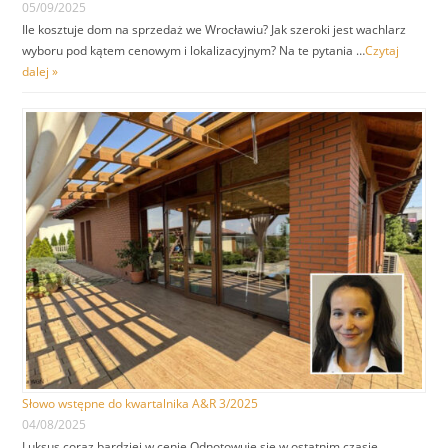
05/09/2025
Ile kosztuje dom na sprzedaż we Wrocławiu? Jak szeroki jest wachlarz
wyboru pod kątem cenowym i lokalizacyjnym? Na te pytania …
Czytaj
dalej »
Słowo wstępne do kwartalnika A&R 3/2025
04/08/2025
Luksus coraz bardziej w cenie Odnotowuje się w ostatnim czasie