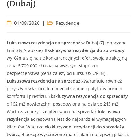
(Dubaj)
Post
Post
01/08/2026
Rezydencje
published:
category:
Luksusowa
rezydencja
na sprzedaż
w Dubaj (Zjednoczone
Emiraty Arabskie).
Ekskluzywna
rezydencja
do sprzedaży
wyróżnia się na tle konkurencyjnych ofert swoją atrakcyjną
ceną 6 700 000 zł
oraz najwyższym stopniem
bezpieczeństwa (cena zależy od kursu USD/PLN).
Luksusowa
rezydencja
na sprzedaż
gwarantuje również
przyszłym właścicielom niecodziennie spotykany poziom
komfortu i prestiżu.
Ekskluzywna
rezydencja
do sprzedaży
o 162 m2 powierzchni posadowiona na działce 243 m2.
Warto zaznaczyć, że oferowana
na sprzedaż
luksusowa
rezydencja
adresowana jest do najbardziej wymagających
klientów. Wnętrze
ekskluzywnej
rezydencji
do sprzedaży
tworzą 4 pokoje wykończone materiałami najlepszej jakości.