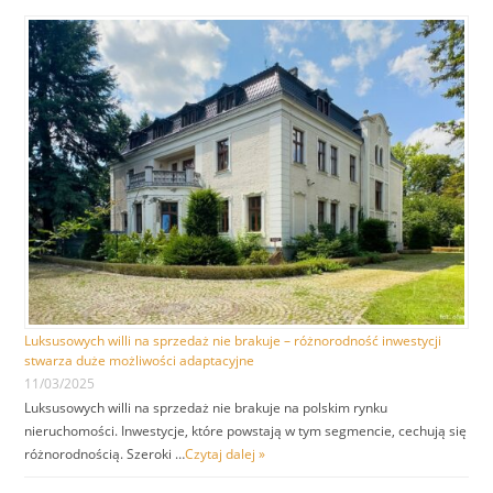
Luksusowych willi na sprzedaż nie brakuje – różnorodność inwestycji
stwarza duże możliwości adaptacyjne
11/03/2025
Luksusowych willi na sprzedaż nie brakuje na polskim rynku
nieruchomości. Inwestycje, które powstają w tym segmencie, cechują się
różnorodnością. Szeroki …
Czytaj dalej »