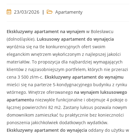
Post
Post
23/03/2026
Apartamenty
published:
category:
Ekskluzywny
apartament
na wynajem
w Bolesławcu
(dolnośląskie).
Luksusowy
apartament
do wynajęcia
wyróżnia się na tle konkurencyjnych ofert swoim
eleganckim wnętrzem
wykończonym z najlepszej jakości
materiałów. To propozycja dla najbardziej wymagających
klientów z najzasobniejszym portfelem, których nie przerazi
cena 3 500 zł/m-c.
Ekskluzywny
apartament
do wynajmu
mieści się na parterze 5-kondygnacyjnego budynku z rynku
wtórnego. Wnętrze oferowanego
na wynajem
luksusowego
apartamentu
niezwykle funkcjonalne i obejmuje 4 pokoje o
łącznej powierzchni 82 m2. Zastany luksus pozwala nowym
domownikom zamieszkać tu praktycznie bez konieczności
ponoszenia jakichkolwiek dodatkowych wydatków.
Ekskluzywny
apartament
do wynajęcia
oddany do użytku w