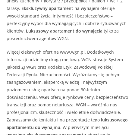
aneks kuchenny + korytarz / przedpokój + balkon + wc + 2
tarasy.
Ekskluzywny
apartament
na wynajem
oferuje
wysoki standard życia, intymność i bezpieczeństwo –
perfekcyjny wybór dla wymagających i dobrze sytuowanych
klientów.
Luksusowy
apartament
do wynajęcia
tylko za
pośrednictwem agentów WGN.
Więcej ciekawych ofert na www.wgn.pl. Dodatkowych
informacji udzielimy drogą mejlową. WGN stosuje System
Jakości ZJ WGN oraz Kodeks Etyki Zawodowej Polskiej
Federacji Rynku Nieruchomości. Wyróżniamy się pełnym
zaangażowaniem, ekspercką wiedzą i najwyższym
poziomem usług opartych na ponad 30-letnim
doświadczeniu. WGN oferuje rynkowe ceny, bezpieczeństwo
transakcji oraz pomoc notariusza. WGN – wyróżnia nas
profesjonalizm, skuteczność i wieloletnie doświadczenie.
Zapraszamy do kontaktu i na prezentację tego
luksusowego
apartamentu
do wynajmu
. W pierwszym miesiącu
wynajmu
ekskluzywnego
apartamentu
obowiązuje