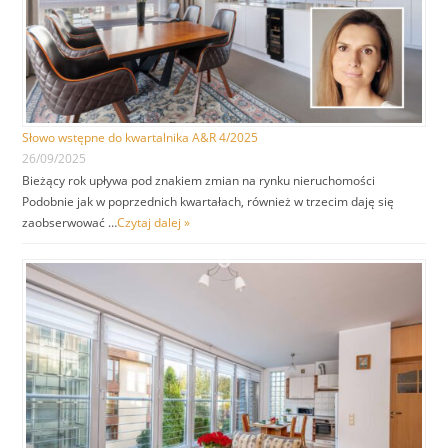
Słowo wstępne do kwartalnika A&R 4/2025
26/09/2025
Bieżący rok upływa pod znakiem zmian na rynku nieruchomości
Podobnie jak w poprzednich kwartałach, również w trzecim daję się
zaobserwować …
Czytaj dalej »