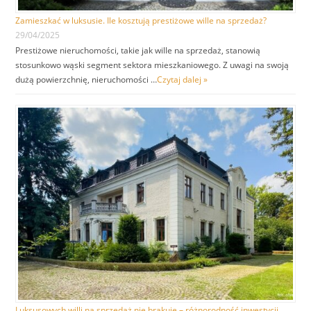
Zamieszkać w luksusie. Ile kosztują prestiżowe wille na sprzedaż?
29/04/2025
Prestiżowe nieruchomości, takie jak wille na sprzedaż, stanowią
stosunkowo wąski segment sektora mieszkaniowego. Z uwagi na swoją
dużą powierzchnię, nieruchomości …
Czytaj dalej »
Luksusowych willi na sprzedaż nie brakuje – różnorodność inwestycji