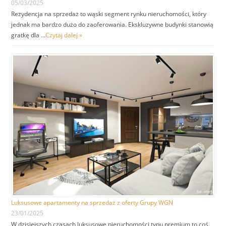
05/03/2025
Rezydencja na sprzedaż to wąski segment rynku nieruchomości, który
jednak ma bardzo dużo do zaoferowania. Ekskluzywne budynki stanowią
gratkę dla …
Czytaj dalej »
Luksusowe apartamenty na sprzedaż z oferty Grupy WGN
23/01/2025
W dzisiejszych czasach luksusowe nieruchomości typu premium to coś