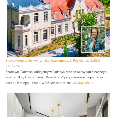
Słowo wstępne do kwartalnika Apartamenty & Rezydencje 3/2026
14/06/2026
Szanowni Państwo, oddajemy w Państwa ręce nowe wydanie naszego
kwartalnika „Apartamenty i Rezydencje” przygotowane na początek
sezonu letniego – czasu, w którym naturalnie …
Czytaj dalej »