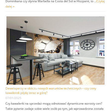
Dominikana czy słynna Marbella na Costa del Sol w Hiszpanii, to …
Czytaj
dalej »
Deweloperzy w obliczu nowych warunków technicznych – czy ceny
kawalerek pójdą teraz w górę?
07/01/2025
Czy kawalerki na sprzedaż mogą odnotować dynamiczne wzrosty cen?
Takie pytanie zadaje sobie wiele osób po tym, jak wprowadzona została