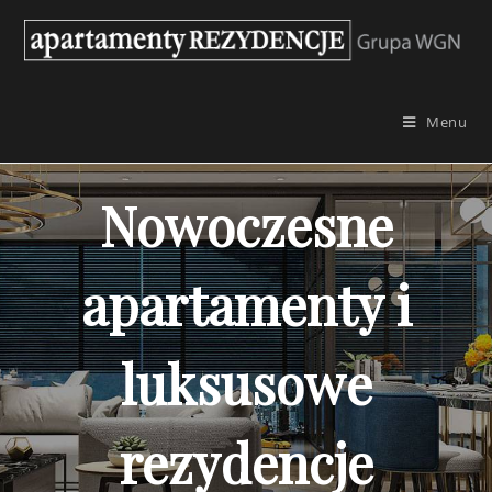
Skip
to
content
Menu
Nowoczesne
apartamenty i
luksusowe
rezydencje