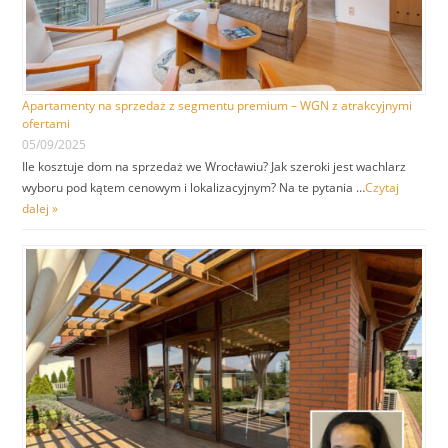
Apartamenty na sprzedaż z segmentu premium – WGN z atrakcyjnymi
ofertami
05/09/2025
Ile kosztuje dom na sprzedaż we Wrocławiu? Jak szeroki jest wachlarz
wyboru pod kątem cenowym i lokalizacyjnym? Na te pytania …
Czytaj
dalej »