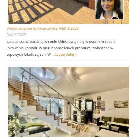
Słowo wstępne do kwartalnika A&R 3/2025
04/08/2025
Luksus coraz bardziej w cenie Odnotowuje się w ostatnim czasie
lokowanie kapitału w nieruchomościach premium, zwłaszcza w
topowych lokalizacjach. W …
Czytaj dalej »