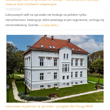
stwarza duże możliwości adaptacyjne
11/03/2025
Luksusowych willi na sprzedaż nie brakuje na polskim rynku
nieruchomości. Inwestycje, które powstają w tym segmencie, cechują się
różnorodnością. Szeroki …
Czytaj dalej »
Luksusowe rezydencje na sprzedaż – przegląd ofert Grupy WGN