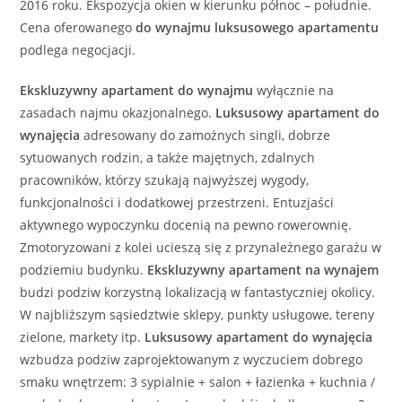
2016 roku. Ekspozycja okien w kierunku północ – południe.
Cena oferowanego
do wynajmu
luksusowego
apartamentu
podlega negocjacji.
Ekskluzywny
apartament
do wynajmu
wyłącznie na
zasadach najmu okazjonalnego.
Luksusowy
apartament
do
wynajęcia
adresowany do zamożnych singli, dobrze
sytuowanych rodzin, a także majętnych, zdalnych
pracowników, którzy szukają najwyższej wygody,
funkcjonalności i dodatkowej przestrzeni. Entuzjaści
aktywnego wypoczynku docenią na pewno rowerownię.
Zmotoryzowani z kolei ucieszą się z przynależnego garażu w
podziemiu budynku.
Ekskluzywny
apartament
na wynajem
budzi podziw korzystną lokalizacją w fantastyczniej okolicy.
W najbliższym sąsiedztwie sklepy, punkty usługowe, tereny
zielone, markety itp.
Luksusowy
apartament
do wynajęcia
wzbudza podziw zaprojektowanym z wyczuciem dobrego
smaku wnętrzem: 3 sypialnie + salon + łazienka + kuchnia /