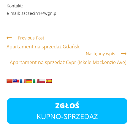
Kontakt:
e-mail: szczecin1@wgn.pl
Read
Previous Post
more
Apartament na sprzedaż Gdańsk
articles
Następny wpis
Apartament na sprzedaż Cypr (Iskele Mackenzie Ave)
ZGŁOŚ
KUPNO-SPRZEDAŻ