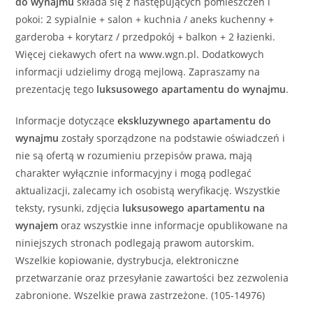
do wynajmu
składa się z następujących pomieszczeń i
pokoi: 2 sypialnie + salon + kuchnia / aneks kuchenny +
garderoba + korytarz / przedpokój + balkon + 2 łazienki.
Więcej ciekawych ofert na www.wgn.pl. Dodatkowych
informacji udzielimy drogą mejlową. Zapraszamy na
prezentację tego
luksusowego
apartamentu
do wynajmu
.
Informacje dotyczące
ekskluzywnego
apartamentu
do
wynajmu
zostały sporządzone na podstawie oświadczeń i
nie są ofertą w rozumieniu przepisów prawa, mają
charakter wyłącznie informacyjny i mogą podlegać
aktualizacji, zalecamy ich osobistą weryfikację. Wszystkie
teksty, rysunki, zdjęcia
luksusowego
apartamentu
na
wynajem
oraz wszystkie inne informacje opublikowane na
niniejszych stronach podlegają prawom autorskim.
Wszelkie kopiowanie, dystrybucja, elektroniczne
przetwarzanie oraz przesyłanie zawartości bez zezwolenia
zabronione. Wszelkie prawa zastrzeżone. (105-14976)