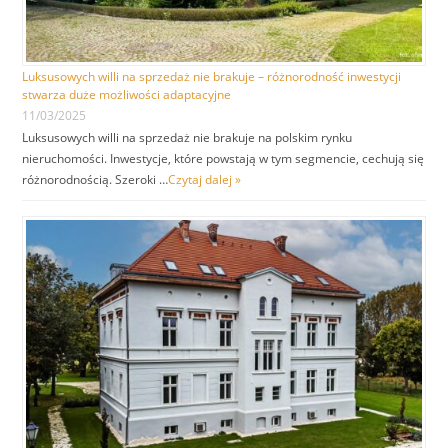
Luksusowych willi na sprzedaż nie brakuje – różnorodność inwestycji
stwarza duże możliwości adaptacyjne
11/03/2025
Luksusowych willi na sprzedaż nie brakuje na polskim rynku
nieruchomości. Inwestycje, które powstają w tym segmencie, cechują się
różnorodnością. Szeroki …
Czytaj dalej »