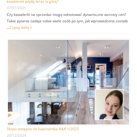
kawalerek pójdą teraz w górę?
07/01/2025
Czy kawalerki na sprzedaż mogą odnotować dynamiczne wzrosty cen?
Takie pytanie zadaje sobie wiele osób po tym, jak wprowadzona została
…
Czytaj dalej »
Słowo wstępne do kwartalnika A&R 1/2025
20/12/2024