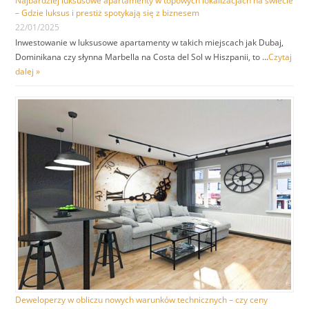
Najbardziej luksusowe apartamenty w topowych lokalizacjach na świecie
– Gdzie luksus i prestiż spotykają się z biznesem
22/01/2025
Inwestowanie w luksusowe apartamenty w takich miejscach jak Dubaj,
Dominikana czy słynna Marbella na Costa del Sol w Hiszpanii, to …
Czytaj
dalej »
Deweloperzy w obliczu nowych warunków technicznych – czy ceny