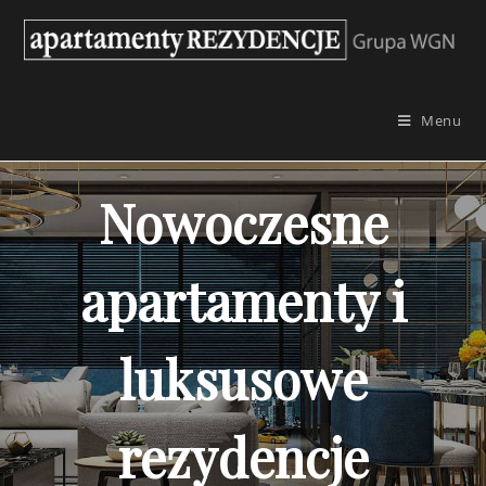
Skip
to
content
Menu
Nowoczesne
apartamenty i
luksusowe
rezydencje