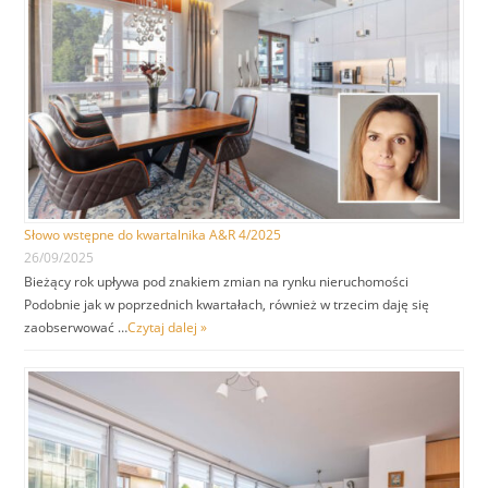
Słowo wstępne do kwartalnika A&R 4/2025
26/09/2025
Bieżący rok upływa pod znakiem zmian na rynku nieruchomości
Podobnie jak w poprzednich kwartałach, również w trzecim daję się
zaobserwować …
Czytaj dalej »