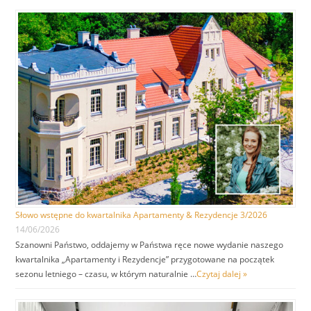
Słowo wstępne do kwartalnika Apartamenty & Rezydencje 3/2026
14/06/2026
Szanowni Państwo, oddajemy w Państwa ręce nowe wydanie naszego
kwartalnika „Apartamenty i Rezydencje” przygotowane na początek
sezonu letniego – czasu, w którym naturalnie …
Czytaj dalej »