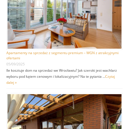
Apartamenty na sprzedaż z segmentu premium – WGN z atrakcyjnymi
ofertami
05/09/2025
Ile kosztuje dom na sprzedaż we Wrocławiu? Jak szeroki jest wachlarz
wyboru pod kątem cenowym i lokalizacyjnym? Na te pytania …
Czytaj
dalej »