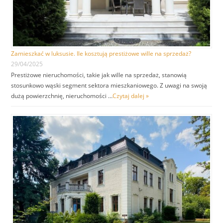
Zamieszkać w luksusie. Ile kosztują prestiżowe wille na sprzedaż?
29/04/2025
Prestiżowe nieruchomości, takie jak wille na sprzedaż, stanowią
stosunkowo wąski segment sektora mieszkaniowego. Z uwagi na swoją
dużą powierzchnię, nieruchomości …
Czytaj dalej »