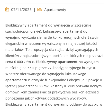
Post
Post
07/11/2025
Apartamenty
published:
category:
Ekskluzywny
apartament
do wynajęcia
w Szczecinie
(zachodniopomorskie).
Luksusowy
apartament
do
wynajmu
wyróżnia się na tle konkurencyjnych ofert swoim
eleganckim
wnętrzem wykończonym z najlepszej jakości
materiałów. To propozycja dla najbardziej wymagających
klientów z najzasobniejszym portfelem, których nie przerazi
cena 6 000 zł/m-c.
Ekskluzywny
apartament
na wynajem
mieści się na XXIII piętrze 27-kondygnacyjnego budynku.
Wnętrze oferowanego
do wynajęcia
luksusowego
apartamentu
niezwykle funkcjonalne i obejmuje 3 pokoje o
łącznej powierzchni 80 m2. Zastany luksus pozwala nowym
domownikom zamieszkać tu praktycznie bez konieczności
ponoszenia jakichkolwiek dodatkowych wydatków.
Ekskluzywny
apartament
do wynajmu
oddany do użytku w