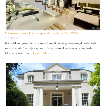
Luksusowe posiadłości na sprzedaż w ofercie biur WGN
10/06/2025
Na polskim rynku nieruchomości znajdują się godne uwagi posiadłości
na sprzedaż. Cechują się one zróżnicowaną lokalizacją i standardem.
Można powiedzieć, …
Czytaj dalej »