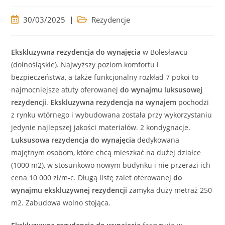
Post
Post
30/03/2025
Rezydencje
published:
category:
Ekskluzywna rezydencja
do wynajęcia
w Bolesławcu
(dolnośląskie). Najwyższy poziom komfortu i
bezpieczeństwa, a także funkcjonalny rozkład 7 pokoi to
najmocniejsze atuty oferowanej
do wynajmu
luksusowej
rezydencji
.
Ekskluzywna rezydencja
na wynajem
pochodzi
z rynku wtórnego i wybudowana została przy wykorzystaniu
jedynie najlepszej jakości materiałów. 2 kondygnacje.
Luksusowa
rezydencja
do wynajęcia
dedykowana
majętnym osobom, które chcą mieszkać na dużej działce
(1000 m2), w stosunkowo nowym budynku i nie przerazi ich
cena 10 000 zł/m-c. Długą listę zalet oferowanej
do
wynajmu
ekskluzywnej rezydencji
zamyka duży metraż 250
m2. Zabudowa wolno stojąca.