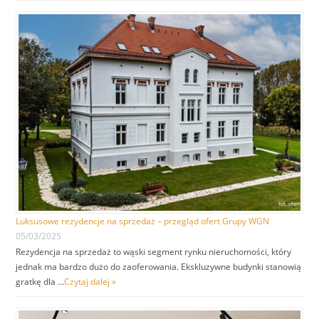
Luksusowe rezydencje na sprzedaż – przegląd ofert Grupy WGN
05/03/2025
Rezydencja na sprzedaż to wąski segment rynku nieruchomości, który
jednak ma bardzo dużo do zaoferowania. Ekskluzywne budynki stanowią
gratkę dla …
Czytaj dalej »