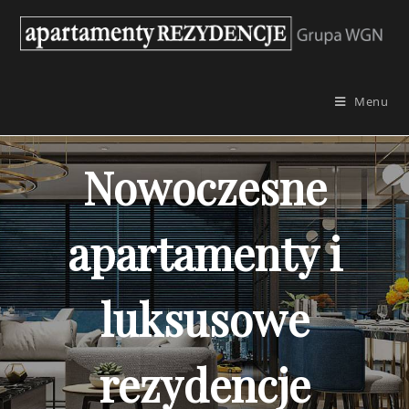
Skip
to
content
Menu
Nowoczesne
apartamenty i
luksusowe
rezydencje