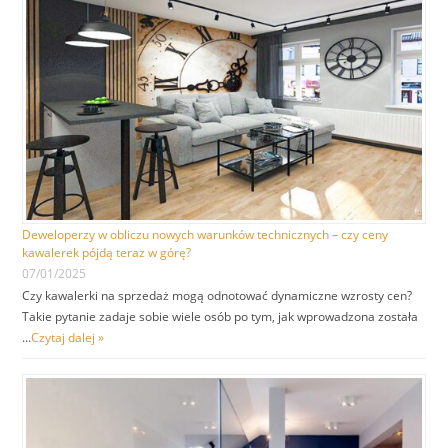
Deweloperzy w obliczu nowych warunków technicznych – czy ceny
kawalerek pójdą teraz w górę?
07/01/2025
Czy kawalerki na sprzedaż mogą odnotować dynamiczne wzrosty cen?
Takie pytanie zadaje sobie wiele osób po tym, jak wprowadzona została
…
Czytaj dalej »