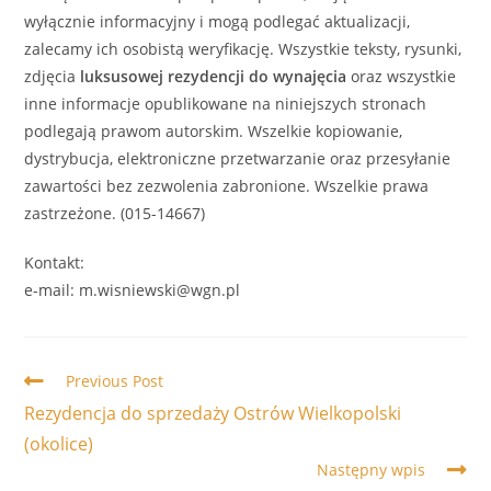
wyłącznie informacyjny i mogą podlegać aktualizacji,
zalecamy ich osobistą weryfikację. Wszystkie teksty, rysunki,
zdjęcia
luksusowej
rezydencji
do wynajęcia
oraz wszystkie
inne informacje opublikowane na niniejszych stronach
podlegają prawom autorskim. Wszelkie kopiowanie,
dystrybucja, elektroniczne przetwarzanie oraz przesyłanie
zawartości bez zezwolenia zabronione. Wszelkie prawa
zastrzeżone. (015-14667)
Kontakt:
e-mail: m.wisniewski@wgn.pl
Read
Previous Post
more
Rezydencja do sprzedaży Ostrów Wielkopolski
articles
(okolice)
Następny wpis