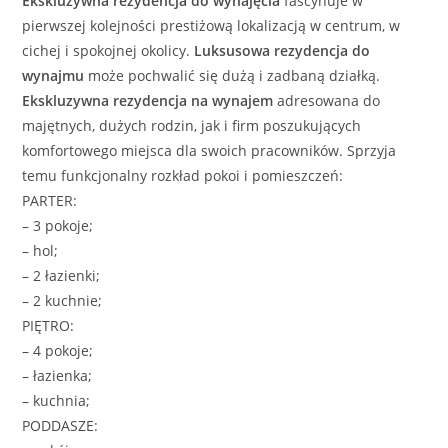
Ekskluzywna rezydencja
do wynajęcia
fascynuje w
pierwszej kolejności prestiżową lokalizacją w centrum, w
cichej i spokojnej okolicy.
Luksusowa
rezydencja
do
wynajmu
może pochwalić się dużą i zadbaną działką.
Ekskluzywna rezydencja
na wynajem
adresowana do
majętnych, dużych rodzin, jak i firm poszukujących
komfortowego miejsca dla swoich pracowników. Sprzyja
temu funkcjonalny rozkład pokoi i pomieszczeń:
PARTER:
– 3 pokoje;
– hol;
– 2 łazienki;
– 2 kuchnie;
PIĘTRO:
– 4 pokoje;
– łazienka;
– kuchnia;
PODDASZE: