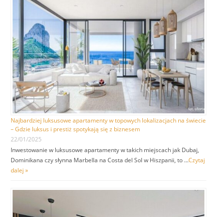
Najbardziej luksusowe apartamenty w topowych lokalizacjach na świecie
– Gdzie luksus i prestiż spotykają się z biznesem
22/01/2025
Inwestowanie w luksusowe apartamenty w takich miejscach jak Dubaj,
Dominikana czy słynna Marbella na Costa del Sol w Hiszpanii, to …
Czytaj
dalej »