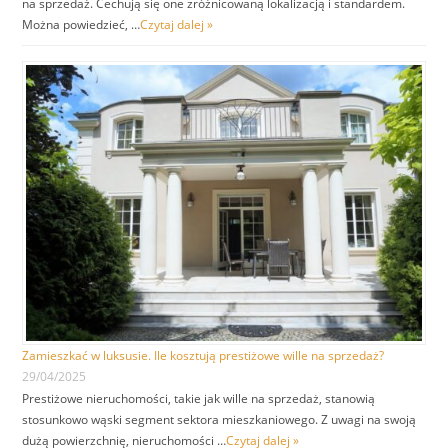
na sprzedaż. Cechują się one zróżnicowaną lokalizacją i standardem.
Można powiedzieć, …
Czytaj dalej »
Zamieszkać w luksusie. Ile kosztują prestiżowe wille na sprzedaż?
29/04/2025
Prestiżowe nieruchomości, takie jak wille na sprzedaż, stanowią
stosunkowo wąski segment sektora mieszkaniowego. Z uwagi na swoją
dużą powierzchnię, nieruchomości …
Czytaj dalej »