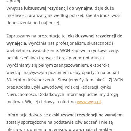
– pokój.
Wnętrze
luksusowej rezydencji do wynajmu
daje duże
możliwości aranżacyjne według potrzeb klienta (możliwość
doposażenia pod najemcę).
Zapraszamy na prezentację tej
ekskluzywnej rezydencji
do
wynajęcia
. Wyróżnia nas profesjonalizm, skuteczność i
wieloletnie doświadczenie. WGN zapewnia rynkowe ceny,
bezpieczeństwo transakcji oraz pomoc notariusza.
Wyróżniamy się pełnym zaangażowaniem, ekspercką
wiedzą i najwyższym poziomem usług opartych na ponad
30-letnim doświadczeniu. Stosujemy System Jakości ZJ WGN
oraz Kodeks Etyki Zawodowej Polskiej Federacji Rynku
Nieruchomości. Dodatkowych informacji udzielimy drogą
mejlową. Więcej ciekawych ofert na
www.wgn.pl
.
Informacje dotyczące
ekskluzywnej rezydencji
na wynajem
zostały sporządzone na podstawie oświadczeń i nie są
ofertą w rozumieniu przepisów prawa, mają charakter