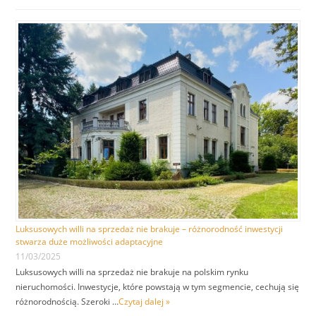
Luksusowych willi na sprzedaż nie brakuje – różnorodność inwestycji
stwarza duże możliwości adaptacyjne
11/03/2025
Luksusowych willi na sprzedaż nie brakuje na polskim rynku
nieruchomości. Inwestycje, które powstają w tym segmencie, cechują się
różnorodnością. Szeroki …
Czytaj dalej »