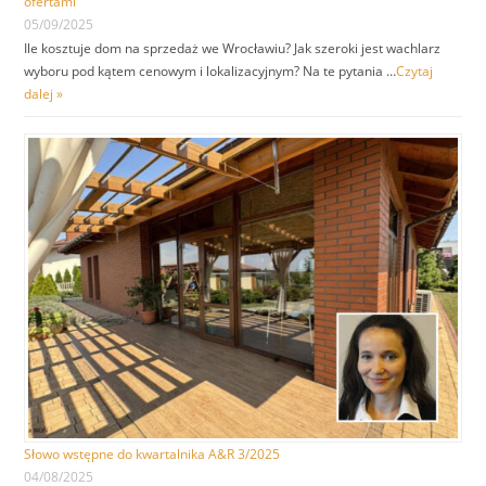
ofertami
05/09/2025
Ile kosztuje dom na sprzedaż we Wrocławiu? Jak szeroki jest wachlarz
wyboru pod kątem cenowym i lokalizacyjnym? Na te pytania …
Czytaj
dalej »
Słowo wstępne do kwartalnika A&R 3/2025
04/08/2025