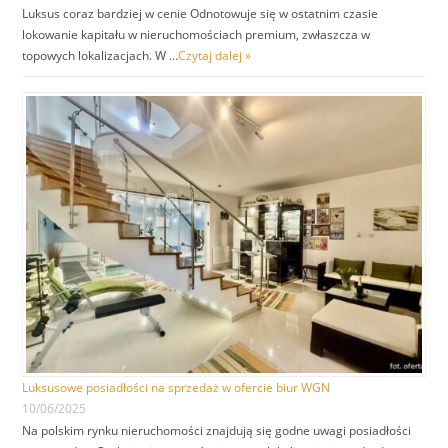
Luksus coraz bardziej w cenie Odnotowuje się w ostatnim czasie
lokowanie kapitału w nieruchomościach premium, zwłaszcza w
topowych lokalizacjach. W …
Czytaj dalej »
Luksusowe posiadłości na sprzedaż w ofercie biur WGN
10/06/2025
Na polskim rynku nieruchomości znajdują się godne uwagi posiadłości