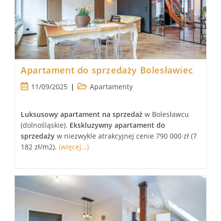
Apartament do sprzedaży Bolesławiec
Post
Post
11/09/2025
Apartamenty
published:
category:
Luksusowy
apartament
na sprzedaż
w Bolesławcu
(dolnośląskie).
Ekskluzywny
apartament
do
sprzedaży
w niezwykle atrakcyjnej cenie 790 000 zł (7
182 zł/m2).
(więcej…)