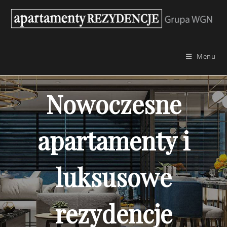
Skip
to
content
Menu
Nowoczesne
apartamenty i
luksusowe
rezydencje