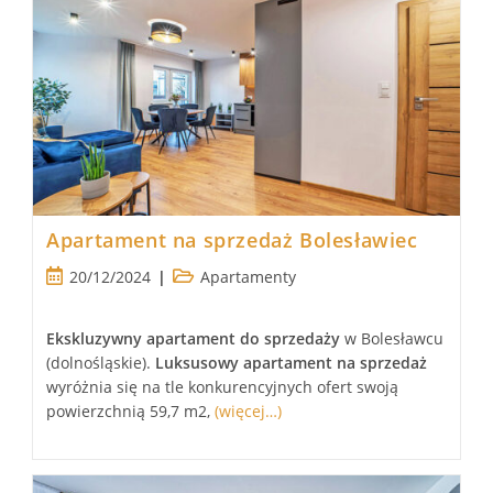
Apartament na sprzedaż Bolesławiec
Post
Post
20/12/2024
Apartamenty
published:
category:
Ekskluzywny apartament
do sprzedaży
w Bolesławcu
(dolnośląskie).
Luksusowy apartament
na sprzedaż
wyróżnia się na tle konkurencyjnych ofert swoją
powierzchnią 59,7 m2,
(więcej…)