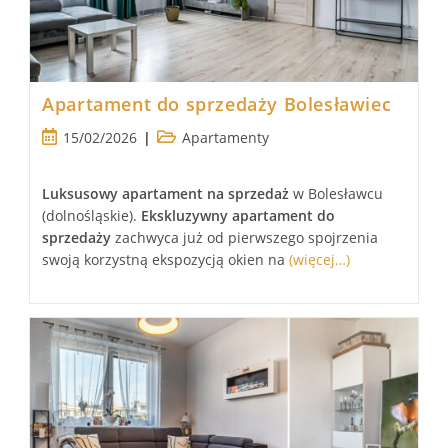
Apartament do sprzedaży Bolesławiec
Post
Post
15/02/2026
Apartamenty
published:
category:
Luksusowy
apartament
na sprzedaż
w Bolesławcu
(dolnośląskie).
Ekskluzywny
apartament
do
sprzedaży
zachwyca już od pierwszego spojrzenia
swoją korzystną ekspozycją okien na
(więcej…)