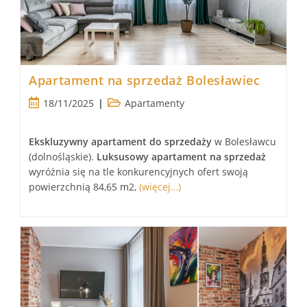
Apartament na sprzedaż Bolesławiec
Post
Post
18/11/2025
Apartamenty
published:
category:
Ekskluzywny
apartament
do sprzedaży
w Bolesławcu
(dolnośląskie).
Luksusowy
apartament
na sprzedaż
wyróżnia się na tle konkurencyjnych ofert swoją
powierzchnią 84,65 m2,
(więcej…)