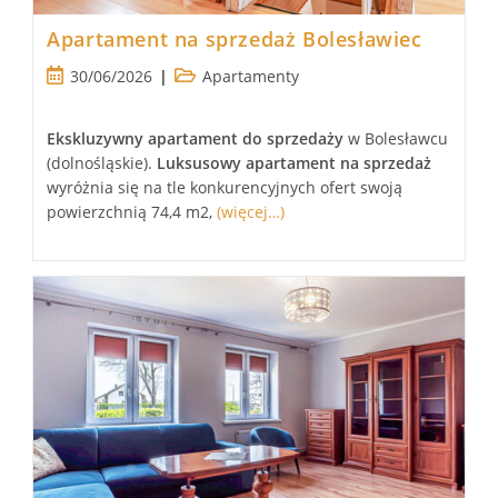
Apartament na sprzedaż Bolesławiec
Post
Post
30/06/2026
Apartamenty
published:
category:
Ekskluzywny
apartament
do sprzedaży
w Bolesławcu
(dolnośląskie).
Luksusowy
apartament
na sprzedaż
wyróżnia się na tle konkurencyjnych ofert swoją
powierzchnią 74,4 m2,
(więcej…)