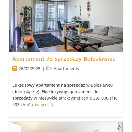
Apartament do sprzedaży Bolesławiec
Post
Post
26/02/2025
Apartamenty
published:
category:
Luksusowy
apartament
na sprzedaż
w Bolesławcu
(dolnośląskie).
Ekskluzywny apartament
do
sprzedaży
w niezwykle atrakcyjnej cenie 399 000 zł (6
903 zł/m2).
(więcej…)