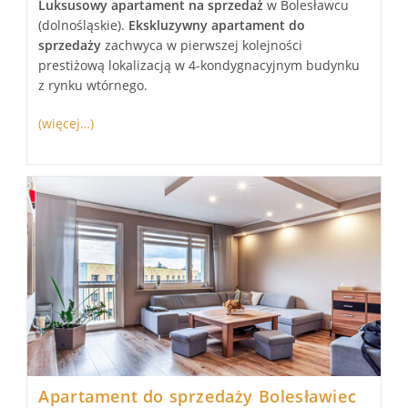
Luksusowy
apartament
na sprzedaż
w Bolesławcu
(dolnośląskie).
Ekskluzywny
apartament
do
sprzedaży
zachwyca w pierwszej kolejności
prestiżową lokalizacją w 4-kondygnacyjnym budynku
z rynku wtórnego.
(więcej…)
Apartament do sprzedaży Bolesławiec