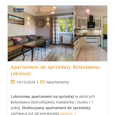
Apartament do sprzedaży Bolesławiec
(okolice)
Post
Post
10/12/2024
Apartamenty
published:
category:
Luksusowy
apartament
na sprzedaż
w okolicach
Bolesławca (dolnośląskie). Kawalerka / studio / 1
pokój.
Ekskluzywny apartament
do sprzedaży
zachwyca już od pierwszego
(więcej…)