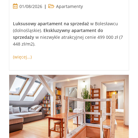
Post
Post
01/08/2026
Apartamenty
published:
category:
Luksusowy
apartament
na sprzedaż
w Bolesławcu
(dolnośląskie).
Ekskluzywny
apartament
do
sprzedaży
w niezwykle atrakcyjnej cenie 499 000 zł (7
448 zł/m2).
(więcej…)