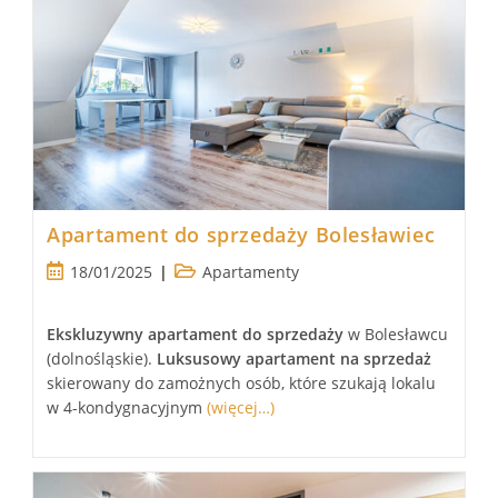
Apartament do sprzedaży Bolesławiec
Post
Post
18/01/2025
Apartamenty
published:
category:
Ekskluzywny apartament
do sprzedaży
w Bolesławcu
(dolnośląskie).
Luksusowy
apartament
na sprzedaż
skierowany do zamożnych osób, które szukają lokalu
w 4-kondygnacyjnym
(więcej…)