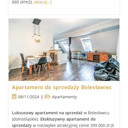
660 zł/m2).
(więcej…)
Apartament do sprzedaży Bolesławiec
Post
Post
08/11/2024
Apartamenty
published:
category:
Luksusowy
apartament
na sprzedaż
w Bolesławcu
(dolnośląskie).
Ekskluzywny apartament
do
sprzedaży
w niezwykle atrakcyjnej cenie 399 000 zł (5