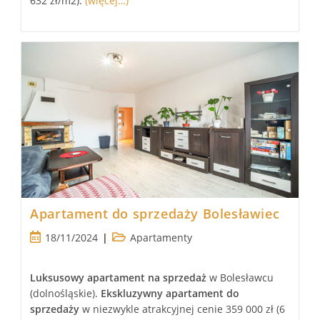
632 zł/m2).
(więcej…)
Apartament do sprzedaży Bolesławiec
Post
Post
18/11/2024
Apartamenty
published:
category:
Luksusowy
apartament
na sprzedaż
w Bolesławcu
(dolnośląskie).
Ekskluzywny apartament
do
sprzedaży
w niezwykle atrakcyjnej cenie 359 000 zł (6