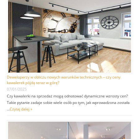
Deweloperzy w obliczu nowych warunków technicznych – czy ceny
kawalerek pójdą teraz w górę?
07/01/2025
Czy kawalerki na sprzedaż mogą odnotować dynamiczne wzrosty cen?
Takie pytanie zadaje sobie wiele osób po tym, jak wprowadzona została
…
Czytaj dalej »