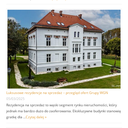
Luksusowe rezydencje na sprzedaż – przegląd ofert Grupy WGN
05/03/2025
Rezydencja na sprzedaż to wąski segment rynku nieruchomości, który
jednak ma bardzo dużo do zaoferowania. Ekskluzywne budynki stanowią
gratkę dla …
Czytaj dalej »