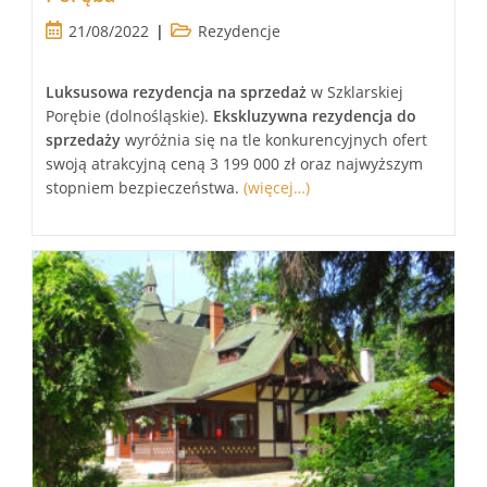
Post
Post
21/08/2022
Rezydencje
published:
category:
Luksusowa
rezydencja
na sprzedaż
w Szklarskiej
Porębie (dolnośląskie).
Ekskluzywna
rezydencja
do
sprzedaży
wyróżnia się na tle konkurencyjnych ofert
swoją atrakcyjną ceną 3 199 000 zł oraz najwyższym
stopniem bezpieczeństwa.
(więcej…)