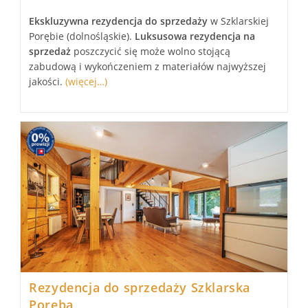
Ekskluzywna
rezydencja
do sprzedaży
w Szklarskiej
Porębie (dolnośląskie).
Luksusowa
rezydencja
na
sprzedaż
poszczycić się może wolno stojącą
zabudową i wykończeniem z materiałów najwyższej
jakości.
(więcej…)
Rezydencja do sprzedaży Szklarska
Poręba