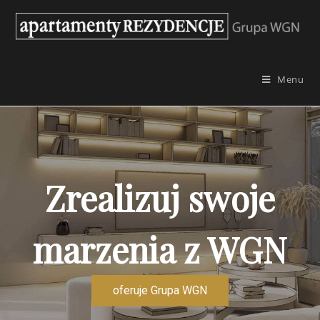
Skip
to
content
Menu
Zrealizuj swoje
marzenia z WGN
oferuje Grupa WGN