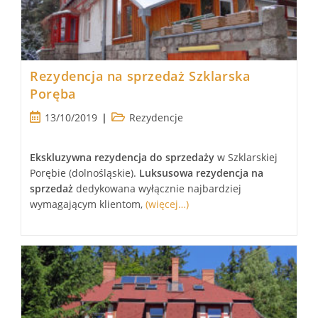
Rezydencja na sprzedaż Szklarska
Poręba
Post
Post
13/10/2019
Rezydencje
published:
category:
Ekskluzywna
rezydencja
do sprzedaży
w Szklarskiej
Porębie (dolnośląskie).
Luksusowa
rezydencja
na
sprzedaż
dedykowana wyłącznie najbardziej
wymagającym klientom,
(więcej…)