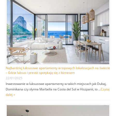
Najbardziej luksusowe apartamenty w topowych lokalizacjach na świecie
– Gdzie luksus i prestiż spotykają się z biznesem
22/01/2025
Inwestowanie w luksusowe apartamenty w takich miejscach jak Dubaj,
Dominikana czy słynna Marbella na Costa del Sol w Hiszpanii, to …
Czytaj
dalej »