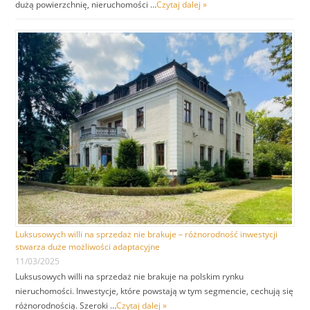
dużą powierzchnię, nieruchomości …
Czytaj dalej »
Luksusowych willi na sprzedaż nie brakuje – różnorodność inwestycji
stwarza duże możliwości adaptacyjne
11/03/2025
Luksusowych willi na sprzedaż nie brakuje na polskim rynku
nieruchomości. Inwestycje, które powstają w tym segmencie, cechują się
różnorodnością. Szeroki …
Czytaj dalej »