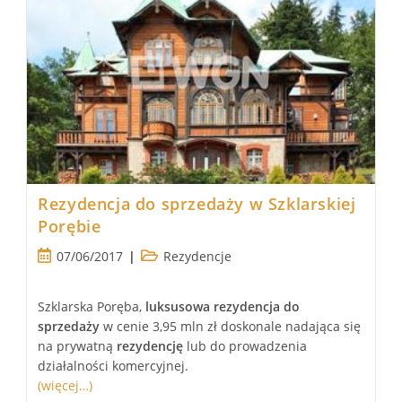
Rezydencja do sprzedaży w Szklarskiej
Porębie
Post
Post
07/06/2017
Rezydencje
published:
category:
Szklarska Poręba,
luksusowa
rezydencja
do
sprzedaży
w cenie 3,95 mln zł doskonale nadająca się
na prywatną
rezydencję
lub do prowadzenia
działalności komercyjnej.
(więcej…)