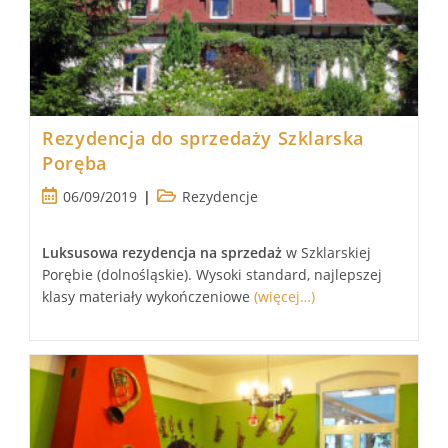
Rezydencja do sprzedaży Szklarska
Poręba
Post
Post
06/09/2019
Rezydencje
published:
category:
Luksusowa
rezydencja
na sprzedaż
w Szklarskiej
Porębie (dolnośląskie). Wysoki standard, najlepszej
klasy materiały wykończeniowe
(więcej…)