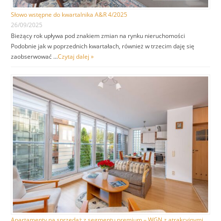
Słowo wstępne do kwartalnika A&R 4/2025
26/09/2025
Bieżący rok upływa pod znakiem zmian na rynku nieruchomości
Podobnie jak w poprzednich kwartałach, również w trzecim daję się
zaobserwować …
Czytaj dalej »
Apartamenty na sprzedaż z segmentu premium – WGN z atrakcyjnymi