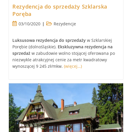
Rezydencja do sprzedaży Szklarska
Poręba
Post
Post
03/10/2020
Rezydencje
published:
category:
Luksusowa
rezydencja
do sprzedaży
w Szklarskiej
Porębie (dolnośląskie).
Ekskluzywna
rezydencja
na
sprzedaż
w zabudowie wolno stojącej oferowana po
niezwykle atrakcyjnej cenie za metr kwadratowy
wynoszącej 9 245 zł/mkw.
(więcej…)