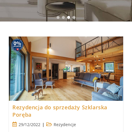
Rezydencja do sprzedaży Szklarska
Poręba
Post
Post
29/12/2022
Rezydencje
published:
category: