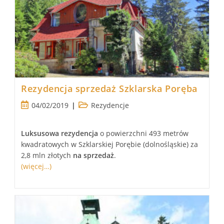
Rezydencja sprzedaż Szklarska Poręba
Post
Post
04/02/2019
Rezydencje
published:
category:
Luksusowa
rezydencja
o powierzchni 493 metrów
kwadratowych w Szklarskiej Porębie (dolnośląskie) za
2,8 mln złotych
na sprzedaż
.
(więcej…)