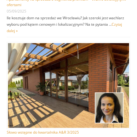
ofertami
05/09/2025
Ile kosztuje dom na sprzedaż we Wrocławiu? Jak szeroki jest wachlarz
wyboru pod kątem cenowym i lokalizacyjnym? Na te pytania …
Czytaj
dalej »
Słowo wstępne do kwartalnika A&R 3/2025