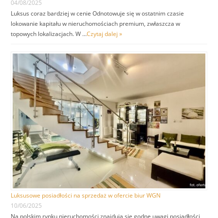
04/08/2025
Luksus coraz bardziej w cenie Odnotowuje się w ostatnim czasie
lokowanie kapitału w nieruchomościach premium, zwłaszcza w
topowych lokalizacjach. W …
Czytaj dalej »
Luksusowe posiadłości na sprzedaż w ofercie biur WGN
10/06/2025
Na polskim rynku nieruchomości znajdują się godne uwagi posiadłości