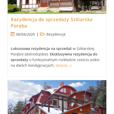
Rezydencja do sprzedaży Szklarska
Poręba
Post
Post
08/04/2020
Rezydencje
published:
category:
Luksusowa
rezydencja
na sprzedaż
w Szklarskiej
Porębie (dolnośląskie).
Ekskluzywna
rezydencja
do
sprzedaży
o funkcjonalnym rozkładzie sześciu pokoi
na dwóch kondygnacjach.
(więcej…)