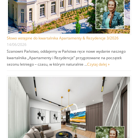
Słowo wstępne do kwartalnika Apartamenty & Rezydencje 3/2026
14/06/2026
Szanowni Państwo, oddajemy w Państwa ręce nowe wydanie naszego
kwartalnika „Apartamenty i Rezydencje” przygotowane na początek
sezonu letniego – czasu, w którym naturalnie …
Czytaj dalej »